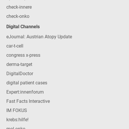
check-innere
check-onko
Digital Channels
eJournal: Austrian Atopy Update
car-t-cell
congress x-press
derma-target
DigitalDoctor
digital patient cases
Expert:innenforum
Fast Facts Interactive
IM FOKUS
krebs:hilfe!
mol-onko