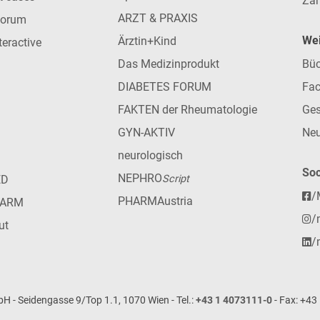
Zah
ARZT & PRAXIS
forum
Wei
Ärztin+Kind
teractive
Das Medizinprodukt
Büc
DIABETES FORUM
Fac
FAKTEN der Rheumatologie
Ges
GYN-AKTIV
Neu
neurologisch
Soc
NEPHRO
ED
Script
/
PHARMAustria
HARM
/
ut
/
- Seidengasse 9/Top 1.1, 1070 Wien - Tel.:
+43 1 4073111-0
- Fax: +43