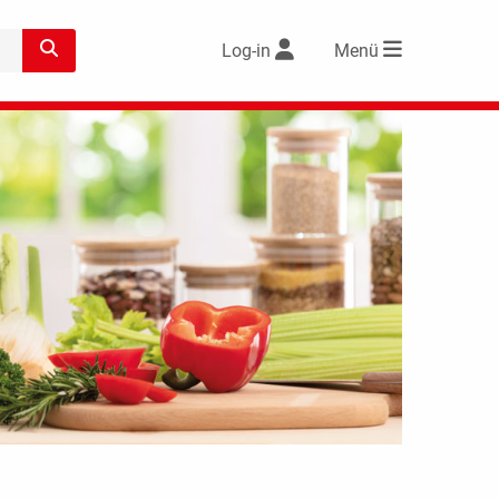
Log-in
Menü