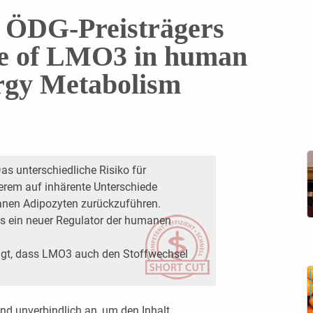
s ÖDG-Preisträgers
le of LMO3 in human
rgy Metabolism
as unterschiedliche Risiko für
erem auf inhärente Unterschiede
anen Adipozyten zurückzuführen.
s ein neuer Regulator der humanen
eigt, dass LMO3 auch den Stoffwechsel
nd unverbindlich an, um den Inhalt