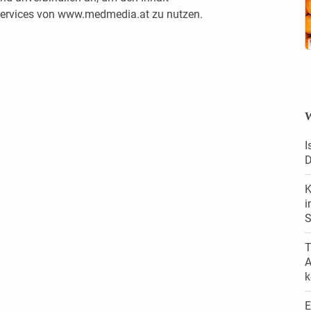
 Services von www.medmedia.at zu nutzen.
W
I
D
K
i
S
T
A
k
E