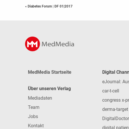
« Diabetes Forum
|
DF 01|2017
MedMedia Startseite
Digital Chan
eJournal: Au
Über unseren Verlag
car-t-cell
Mediadaten
congress x-p
Team
derma-target
Jobs
DigitalDoctor
Kontakt
digital patie