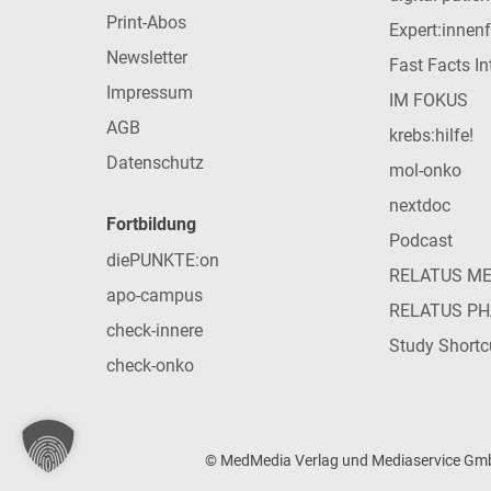
Print-Abos
Expert:innen
Newsletter
Fast Facts In
Impressum
IM FOKUS
AGB
krebs:hilfe!
Datenschutz
mol-onko
nextdoc
Fortbildung
Podcast
diePUNKTE:on
RELATUS M
apo-campus
RELATUS P
check-innere
Study Shortc
check-onko
© MedMedia Verlag und Mediaservice GmbH 