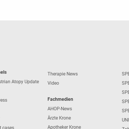
nels
Therapie News
SP
strian Atopy Update
Video
SP
SP
Fachmedien
ress
SPE
AHOP-News
SP
Ärzte Krone
UN
Apotheker Krone
nt cases