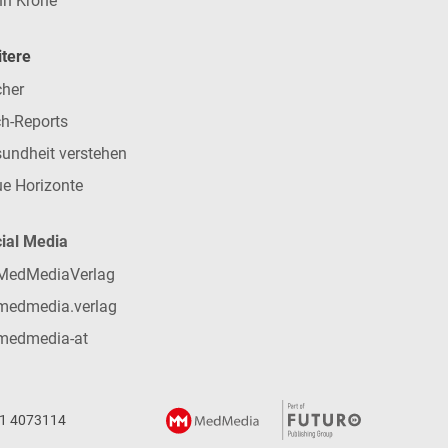
n Krone
tere
her
h-Reports
undheit verstehen
e Horizonte
ial Media
MedMediaVerlag
medmedia.verlag
medmedia-at
 1 4073114