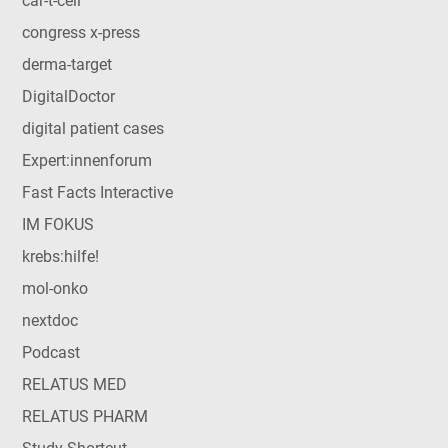
car-t-cell
congress x-press
derma-target
DigitalDoctor
digital patient cases
Expert:innenforum
Fast Facts Interactive
IM FOKUS
krebs:hilfe!
mol-onko
nextdoc
Podcast
RELATUS MED
RELATUS PHARM