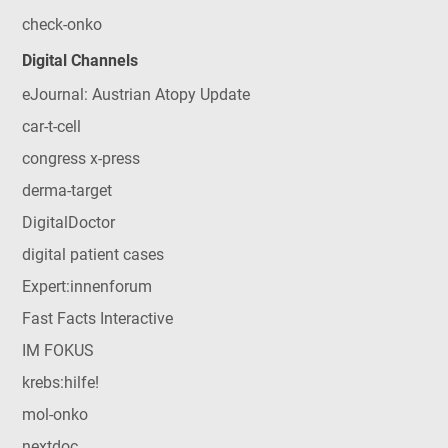
check-onko
Digital Channels
eJournal: Austrian Atopy Update
car-t-cell
congress x-press
derma-target
DigitalDoctor
digital patient cases
Expert:innenforum
Fast Facts Interactive
IM FOKUS
krebs:hilfe!
mol-onko
nextdoc