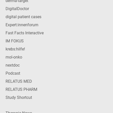
derma-target
DigitalDoctor
digital patient cases
Expert:innenforum
Fast Facts Interactive
IM FOKUS
krebs:hilfe!
mol-onko
nextdoc
Podcast
RELATUS MED
RELATUS PHARM
Study Shortcut