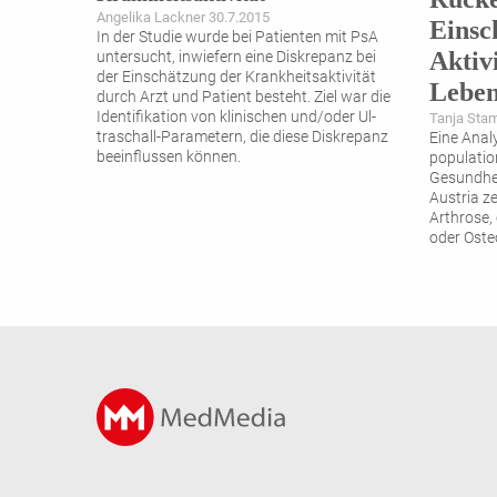
Angelika Lackner 30.7.2015
Einsc
In der Studie wurde bei Patienten mit PsA
Aktiv
untersucht, inwiefern eine Diskrepanz bei
der Einschätzung der Krankheitsaktivität
Leben
durch Arzt und Patient besteht. Ziel war die
Identifikation von klinischen und/oder Ul­
Tanja Sta
traschall-Parametern, die diese Diskrepanz
Eine Anal
beeinflussen können.
populatio
Gesundhei
Austria z
Arthrose
oder Osteo
des tägli
sind. Der
auf Funkt
war Ängst
oder Depr