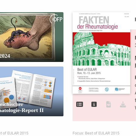
2024
eichischer
tologie-Report II
st of EULAR 2015
Focus: Best of EULAR 2015