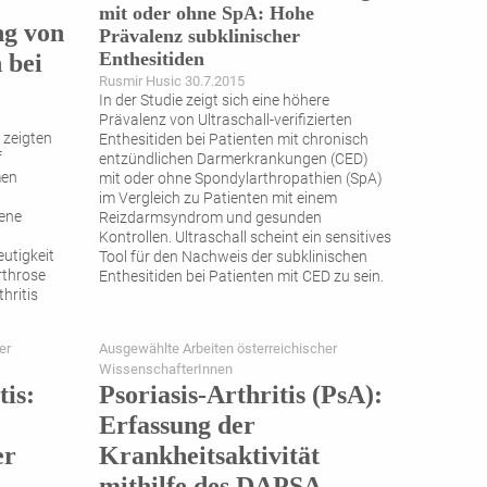
mit oder ohne SpA: Hohe
ng von
Prävalenz subklinischer
Enthesitiden
 bei
Rusmir Husic 30.7.2015
In der Studie zeigt sich eine höhere
Prävalenz von Ultraschall-verifizierten
 zeigten
Enthesitiden bei Patienten mit chronisch
f
entzündlichen Darmerkrankungen (CED)
men
mit oder ohne Spondylarthropathien (SpA)
im Vergleich zu Patienten mit einem
ene
Reizdarmsyndrom und gesunden
Kontrollen. Ultraschall scheint ein sensitives
tigkeit
Tool für den Nachweis der subklinischen
rthrose
Enthesitiden bei Patienten mit CED zu sein.
hritis
er
Ausgewählte Arbeiten österreichischer
WissenschafterInnen
is:
Psoriasis-Arthritis (PsA):
Erfassung der
er
Krankheitsaktivität
mithilfe des DAPSA-