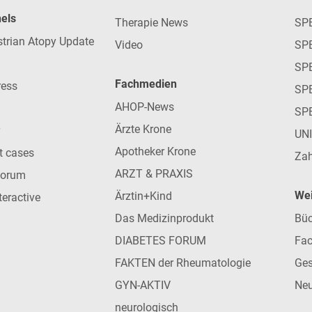
nels
Therapie News
SP
strian Atopy Update
Video
SP
SP
Fachmedien
ress
SPE
AHOP-News
SP
Ärzte Krone
UN
Apotheker Krone
nt cases
Zah
ARZT & PRAXIS
forum
Wei
Ärztin+Kind
teractive
Das Medizinprodukt
Büc
DIABETES FORUM
Fac
FAKTEN der Rheumatologie
Ges
GYN-AKTIV
Neu
neurologisch