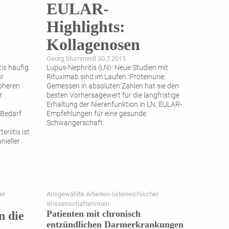
EULAR-
Highlights:
Kollagenosen
Georg Stummvoll 30.7.2015
tis häufig.
Lupus-Nephritis (LN): Neue Studien mit
ur
Rituximab sind im Laufen. Proteinurie:
höheren
Gemessen in absoluten Zahlen hat sie den
.
besten Vorhersagewert für die langfristige
Erhaltung der Nierenfunktion in LN. EULAR-
 Bedarf
Empfehlungen für eine gesunde
Schwangerschaft.
riitis ist
nieller
er
Ausgewählte Arbeiten österreichischer
WissenschafterInnen
Patienten mit ­chronisch
n die
entzündlichen Darm­erkrankungen