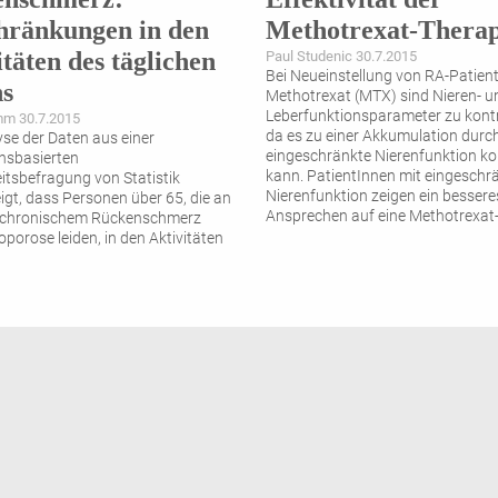
hränkungen in den
Methotrexat-Therap
itäten des täglichen
Paul Studenic 30.7.2015
Bei Neueinstellung von RA-Patien
s
Methotrexat (MTX) sind Nieren- u
Leberfunktionsparameter zu kontro
mm 30.7.2015
da es zu einer Akkumulation durch
yse der Daten aus einer
eingeschränkte Nierenfunktion 
nsbasierten
kann. PatientInnen mit eingeschr
tsbefragung von Statistik
Nierenfunktion zeigen ein bessere
eigt, dass Personen über 65, die an
Ansprechen auf eine Methotrexat-
, chronischem Rückenschmerz
porose leiden, in den Aktivitäten
chen Lebens massiv eingeschränkt
 Faktor mit dem größten Einfluss
ionsfähigkeit im täglichen Leben
lichkeit, depressive Verstimmung
ession.