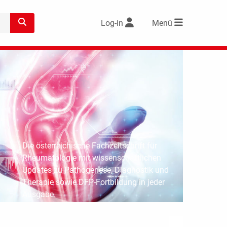
Log-in
Menü
Die österreichische Fachzeitschrift für
Rheumatologie mit wissenschaftlichen
Updates zu Pathogenese, Diagnostik und
Therapie sowie DFP-Fortbildung in jeder
Ausgabe.