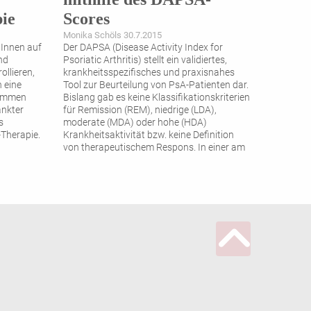
ie
Scores
Monika Schöls 30.7.2015
tInnen auf
Der DAPSA (Disease Activity Index for
nd
Psoriatic Arthritis) stellt ein validiertes,
llieren,
krankheitsspezifisches und praxisnahes
 eine
Tool zur Beurteilung von PsA-Patienten dar.
kommen
Bislang gab es keine Klassifikationskriterien
änkter
für Remission (REM), niedrige (LDA),
s
moderate (MDA) oder hohe (HDA)
Therapie.
Krankheitsaktivität bzw. keine Definition
von therapeutischem Respons. In einer am
EULAR 2015 erstmals präsentierten Studie
wurden diese
...