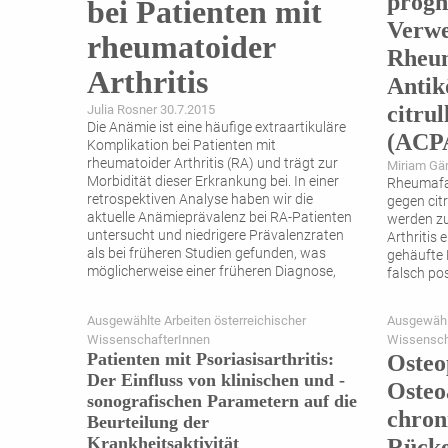
progn
bei Patienten mit
Verw
rheumatoider
Rheum
Arthritis
Antik
citrul
Julia Rosner 30.7.2015
Die Anämie ist eine häufige extraartikuläre
(ACP
Komplikation bei Patienten mit
rheumatoider Arthritis (RA) und trägt zur
Miriam Gär
Morbidität dieser Erkrankung bei. In einer
Rheumafak
retrospektiven Analyse haben wir die
gegen citr
aktuelle ­Anämieprävalenz bei RA-Patienten
werden zu
untersucht und niedrigere Prävalenzraten
Arthritis 
als bei früheren Studien ­gefunden, was
gehäufte 
möglicherweise einer früheren Diagnose,
falsch pos
erhöhten Awareness für Anämie und
es, die Se
modernen
...
Tests in e
Ausgewählte Arbeiten österreichischer
Ausgewählt
PatientIn
WissenschafterInnen
Wissensch
AKH Wien)
Patienten mit Psoriasisarthritis:
Osteo
mögliche
.
Der Einfluss von klinischen und ­
Osteo
sonografischen Parametern auf die
chron
Beurteilung der
Krankheitsaktivität
Rück