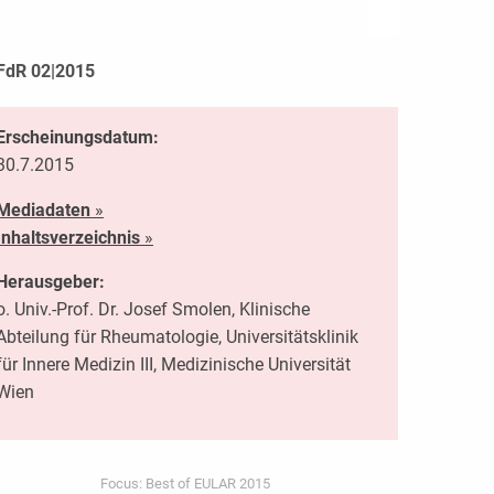
FdR 02|2015
Erscheinungsdatum:
30.7.2015
Mediadaten
»
Inhaltsverzeichnis
»
Herausgeber:
o. Univ.-Prof. Dr. Josef Smolen, Klinische
Abteilung für Rheumatologie, Universitätsklinik
für Innere Medizin III, Medizinische Universität
Wien
Focus: Best of EULAR 2015