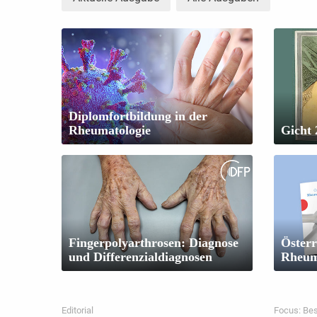
Diplomfortbildung in der
Rheumatologie
Gicht 
Fingerpolyarthrosen: Diagnose
Österr
und Differenzialdiagnosen
Rheuma
Editorial
Focus: Be