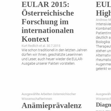
EULAR 2015:
EUL
Österreichische
High
Forschung im
Andreas M
Intensivie
internationalen
Kombinati
PatientIn
Kontext
deutlich 
Biologika 
Kurt Redlich et al. 30.7.2015
Therapeut
Wie schon traditionell in den letzten Jahren
stehen un
dürfen wir Ihnen, geschätzte ­Leserinnen
Alternati
und Leser, auch heuer wieder die EULAR-
rheumatoi
Ausgabe unserer Fakten vorstellen.
Augenmerk
gelenkt w
Ausgewählte Arbeiten österreichischer
Ausgewählt
WissenschafterInnen
Wissensch
Anämieprävalenz
Diagn