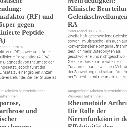
ostische
Mehrdeutigkeit:
endung:
Klinische Beurteilu
afaktor (RF) und
­Gelenkschwellungen
örper gegen
RA
linierte Peptide
Peter Mandl 30.7.2015
Zweifelhaft geschwollene Gelenke
A)
sowohl im Ultraschall als auch au
konventionellen Röntgenaufnah
tner 30.7.2015
deutlich mehr Osteophyten als
toren (RF) sowie Antikörper
geschwollene und nichtgeschwoll
ullinierte Polypeptide (ACPA)
Gelenke. Dies könnte auf einen
r Diagnostik von rheumatoider
Zusammenhang zwischen Mehrdeu
eingesetzt, jedoch führt der
der Schwellung und sekundärer A
Einsatz zu einer großen Anzahl
bei Patienten mit rheumatoider Art
itiver Befunde. Ziel der Studie ist
hinweisen.
nsitivität sowie Spezifität dieser
iner vorselektionierten
e Arbeiten österreichischer
Ausgewählte Arbeiten österreichisch
nengruppe (allen PatientInnen des
afterInnen
WissenschafterInnen
 zu untersuchen und so eine
porose,
Rheumatoide Arthrit
..
arthrose und
Die Rolle der
ischer
Nierenfunktion in d
enschmerz:
Effektivität der