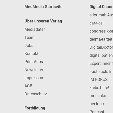
MedMedia Startseite
Digital Chan
eJournal: Au
Über unseren Verlag
car-t-cell
Mediadaten
congress x-p
Team
derma-target
Jobs
DigitalDoctor
Kontakt
digital patie
Print-Abos
Expert:innen
Newsletter
Fast Facts In
Impressum
IM FOKUS
AGB
krebs:hilfe!
Datenschutz
mol-onko
nextdoc
Fortbildung
Podcast