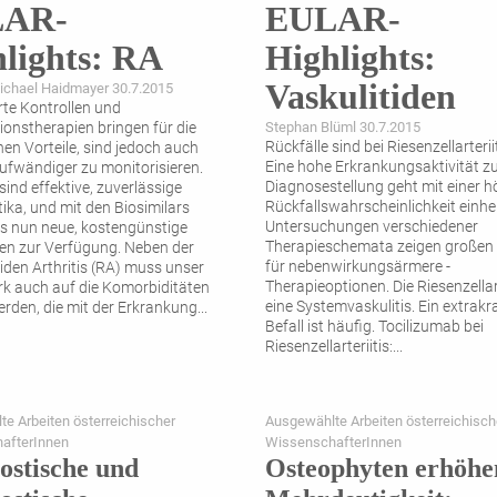
AR-
EULAR-
lights: RA
Highlights:
Vaskulitiden
ichael Haidmayer 30.7.2015
rte Kontrollen und
onstherapien bringen für die
Stephan Blüml 30.7.2015
Rückfälle sind bei Riesenzellarterii
nen Vorteile, sind jedoch auch
Eine hohe Erkrankungsaktivität z
aufwändiger zu monitorisieren.
Diagnosestellung geht mit einer 
sind effektive, zuverlässige
Rückfallswahrscheinlichkeit einher
ika, und mit den Biosimilars
Untersuchungen verschiedener
s nun neue, kostengünstige
Therapieschemata zeigen großen
ven zur Verfügung. Neben der
für nebenwirkungsärmere ­
den Arthritis (RA) muss unser
Therapieoptionen. Die Riesenzellarte
 auch auf die Komorbiditäten
eine Systemvaskulitis. Ein extrakra
erden, die mit der Erkrankung
...
Befall ist häufig. Tocilizumab bei
Riesenzellarteriitis:
...
e Arbeiten österreichischer
Ausgewählte Arbeiten österreichisch
afterInnen
WissenschafterInnen
ostische und
Osteophyten erhöhe