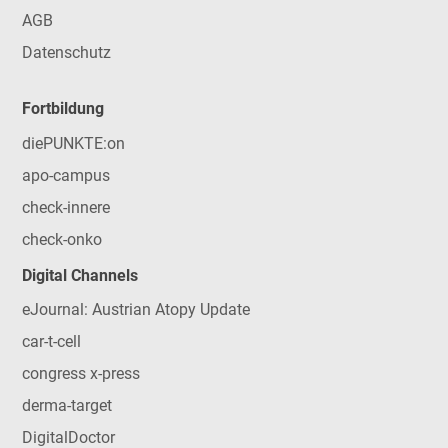
AGB
Datenschutz
Fortbildung
diePUNKTE:on
apo-campus
check-innere
check-onko
Digital Channels
eJournal: Austrian Atopy Update
car-t-cell
congress x-press
derma-target
DigitalDoctor