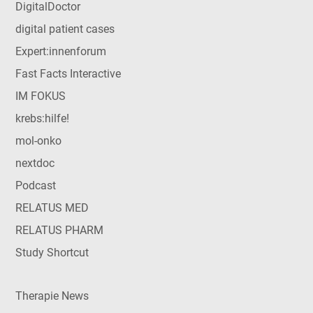
DigitalDoctor
digital patient cases
Expert:innenforum
Fast Facts Interactive
IM FOKUS
krebs:hilfe!
mol-onko
nextdoc
Podcast
RELATUS MED
RELATUS PHARM
Study Shortcut
Therapie News