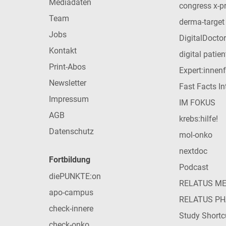
Mediadaten
congress x-p
Team
derma-target
Jobs
DigitalDoctor
Kontakt
digital patie
Print-Abos
Expert:innen
Newsletter
Fast Facts In
Impressum
IM FOKUS
AGB
krebs:hilfe!
Datenschutz
mol-onko
nextdoc
Fortbildung
Podcast
diePUNKTE:on
RELATUS M
apo-campus
RELATUS P
check-innere
Study Shortc
check-onko