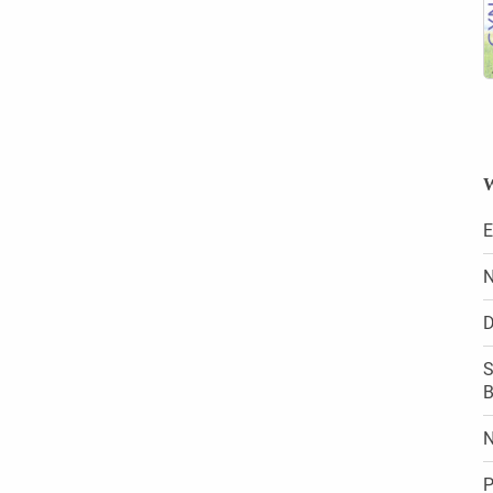
W
E
N
D
S
B
N
P