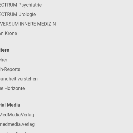
CTRUM Psychiatrie
ECTRUM Urologie
IVERSUM INNERE MEDIZIN
n Krone
tere
her
h-Reports
undheit verstehen
e Horizonte
ial Media
MedMediaVerlag
medmedia.verlag