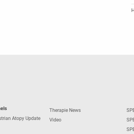
H
nels
Therapie News
SP
strian Atopy Update
Video
SP
SP