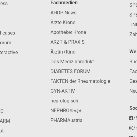
Fachmedien
ress
SPE
AHOP-News
SP
Ärzte Krone
UN
Apotheker Krone
nt cases
Zah
ARZT & PRAXIS
forum
Wei
Ärztin+Kind
teractive
Das Medizinprodukt
Büc
DIABETES FORUM
Fac
FAKTEN der Rheumatologie
Ges
GYN-AKTIV
Neu
neurologisch
Soc
NEPHRO
ED
Script
/
PHARMAustria
HARM
/
ut