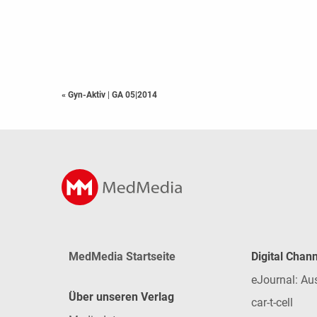
« Gyn-Aktiv
|
GA 05|2014
MedMedia Startseite
Digital Chan
eJournal: Au
Über unseren Verlag
car-t-cell