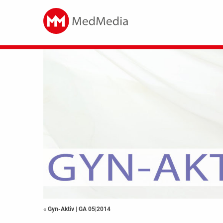
« Gyn-Aktiv
|
GA 05|2014