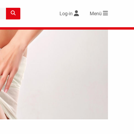
Log-in
Menü