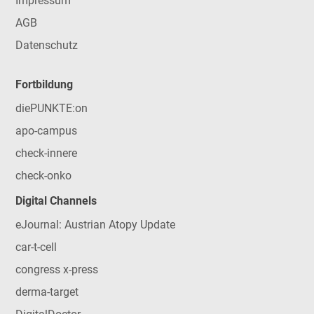
Impressum
AGB
Datenschutz
Fortbildung
diePUNKTE:on
apo-campus
check-innere
check-onko
Digital Channels
eJournal: Austrian Atopy Update
car-t-cell
congress x-press
derma-target