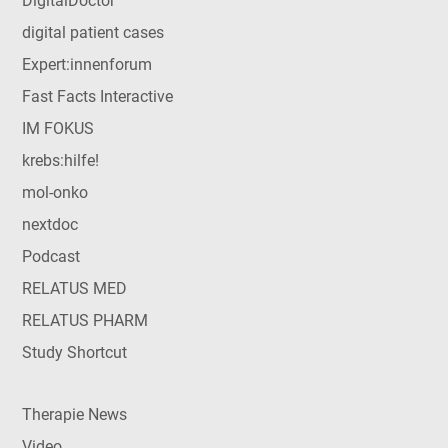
DigitalDoctor
digital patient cases
Expert:innenforum
Fast Facts Interactive
IM FOKUS
krebs:hilfe!
mol-onko
nextdoc
Podcast
RELATUS MED
RELATUS PHARM
Study Shortcut
Therapie News
Video