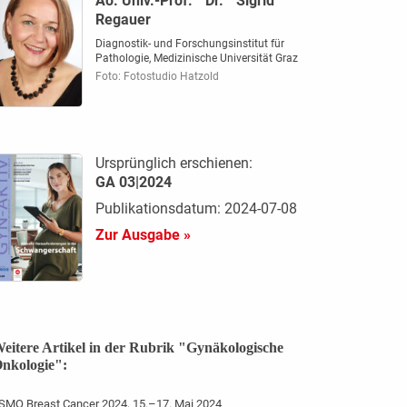
Ao. Univ.-Prof.
Dr.
Sigrid
Regauer
Diagnostik- und Forschungsinstitut für
Pathologie, Medizinische Universität Graz
Foto: Fotostudio Hatzold
Ursprünglich erschienen:
GA 03|2024
Publikationsdatum: 2024-07-08
Zur Ausgabe »
eitere Artikel in der Rubrik "Gynäkologische
nkologie":
SMO Breast Cancer 2024, 15.–17. Mai 2024