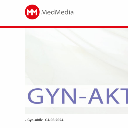
« Gyn-Aktiv
|
GA 03|2024