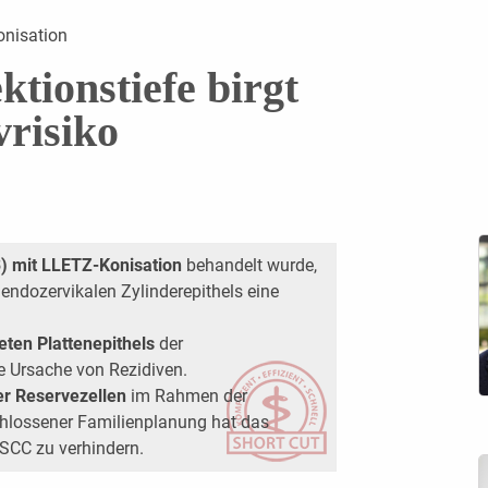
nisation
tionstiefe birgt
vrisiko
3) mit LLETZ-Konisation
behandelt wurde,
endozervikalen Zylinderepithels eine
eten Plattenepithels
der
e Ursache von Rezidiven.
er Reservezellen
im Rahmen der
chlossener Familienplanung hat das
 SCC zu verhindern.