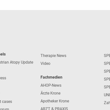
nels
Therapie News
SP
strian Atopy Update
Video
SP
SP
Fachmedien
ress
SPE
AHOP-News
SP
Ärzte Krone
UN
Apotheker Krone
nt cases
Zah
ARZT & PRAXIS
forum