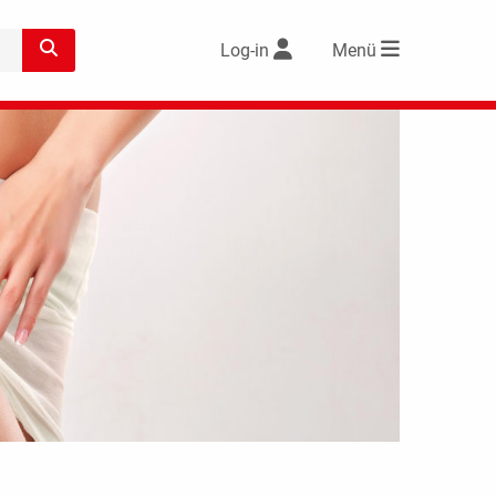
Log-in
Menü