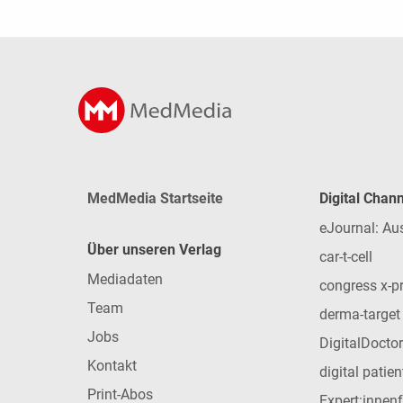
MedMedia Startseite
Digital Chan
eJournal: Au
Über unseren Verlag
car-t-cell
Mediadaten
congress x-p
Team
derma-target
Jobs
DigitalDoctor
Kontakt
digital patie
Print-Abos
Expert:innen