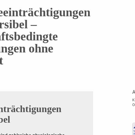
eeinträchtigungen
rsibel –
ftsbedingte
ngen ohne
t
A
K
O
nträchtigungen
bel