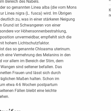
 im Bereich des Nabels.
g der so genannten Linea alba (die vom Mons
K
zur Linea nigra (L. fusca) wird. Im Übrigen
r
deutlich zu, was in einer stärkeren Neigung
em Grund ist Schwangeren von einer
esondere vor Höhensonnenbestrahlung,
position unvermeidbar, empfiehlt sich die
it hohem Lichtschutzfaktor.
st das so genannte Chloasma uterinum.
rch eine Vermehrung des Melanins in den
d vor allem im Bereich der Stirn, dem
e Wangen sind seltener befallen. Das
ünetten Frauen und lässt sich durch
träglichen Maßen halten. Schon im
, um etwa 4-6 Wochen postpartum
ltenen Fällen bleibt eine leichte
ehen.