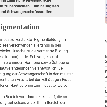
ind zahlreiche physiologische
ut zu beobachten – am häufigsten
und Schwangerschaftsstreifen.
igmentation
mt es zu verstärkter Pigmentbildung im
W
diese verschwinden allerdings in den
ieder. Ursache ist die vermehrte Bildung
T
B
s Hormon) in der Schwangerschaft.
S
bennierenrinden-Hormone sowie Östrogene
Hautveränderungen verantwortlich. Bei
K
digung der Schwangerschaft in den meisten
a
mentierten Areale, bei dunkelhäutigen Frauen
denen Hautregionen zumindest teilweise
„
M
 im Bereich von Hautbezirken auf, die an
B
ung aufweisen, wie z. B. im Bereich der
I