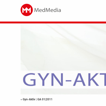
« Gyn-Aktiv
|
GA 01|2011