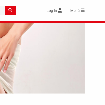
Log-in
Menü