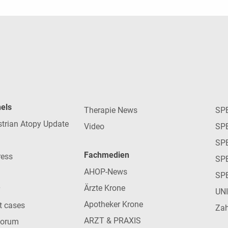
nels
Therapie News
SP
strian Atopy Update
Video
SP
SP
Fachmedien
ress
SPE
AHOP-News
SP
Ärzte Krone
UN
Apotheker Krone
nt cases
Zah
ARZT & PRAXIS
forum