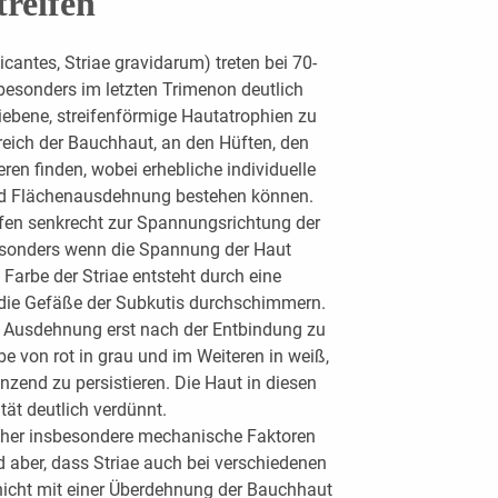
reifen
cantes, Striae gravidarum) treten bei 70-
besonders im letzten Trimenon deutlich
iebene, streifenförmige Hautatrophien zu
reich der Bauchhaut, an den Hüften, den
n finden, wobei erhebliche individuelle
und Flächenausdehnung bestehen können.
fen senkrecht zur Spannungsrichtung der
 besonders wenn die Spannung der Haut
 Farbe der Striae entsteht durch eine
die Gefäße der Subkutis durchschimmern.
len Ausdehnung erst nach der Entbindung zu
e von rot in grau und im Weiteren in weiß,
änzend zu persistieren. Die Haut in diesen
ität deutlich verdünnt.
rüher insbesondere mechanische Faktoren
 aber, dass Striae auch bei verschiedenen
 nicht mit einer Überdehnung der Bauchhaut