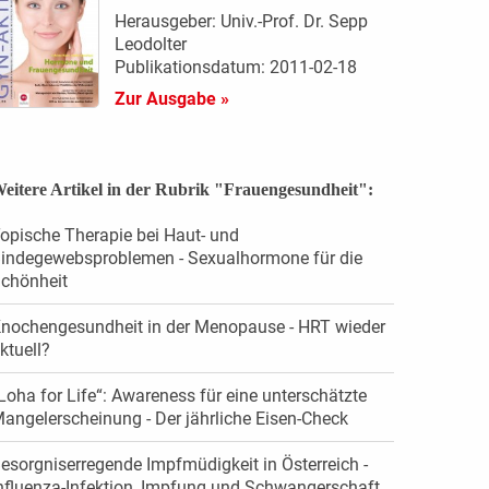
Herausgeber: Univ.-Prof. Dr. Sepp
Leodolter
Publikationsdatum: 2011-02-18
Zur Ausgabe »
eitere Artikel in der Rubrik "Frauengesundheit":
opische Therapie bei Haut- und
indegewebsproblemen - Sexualhormone für die
chönheit
nochengesundheit in der Menopause - HRT wieder
ktuell?
Loha for Life“: Awareness für eine unterschätzte
angelerscheinung - Der jährliche Eisen-Check
esorgniserregende Impfmüdigkeit in Österreich -
nfluenza-Infektion, Impfung und Schwangerschaft