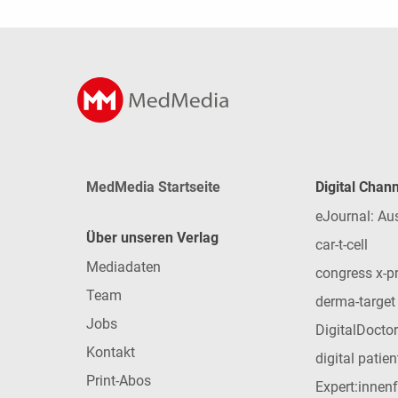
MedMedia Startseite
Digital Chan
eJournal: Au
Über unseren Verlag
car-t-cell
Mediadaten
congress x-p
Team
derma-target
Jobs
DigitalDoctor
Kontakt
digital patie
Print-Abos
Expert:innen