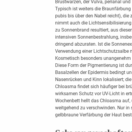
Brustwarzen, der Vulva, perianal und
Typisch ist weiters die Braunfärbun
pubis bis über den Nabel reicht), die 
nimmt auch die Lichtsensibilisierung 
zu Sonnenbrand resultiert, aus dies
intensiven Sonnenbestrahlung, insb
dringend abzuraten. Ist die Sonnenex
Verwendung einer Lichtschutzsalbe m
Kosmetisch besonders unangenehm i
Diese Form der Pigmentierung ist du
Basalzellen der Epidermis bedingt un
Nasenrücken und Kinn lokalisiert; di
Chloasma findet sich häufiger bei br
wirksamen Schutz vor UV-Licht in er
Wochenbett hellt das Chloasma auf
weitgehend zu verschwinden. Nur in se
gelbbraune Verfärbung der Haut best