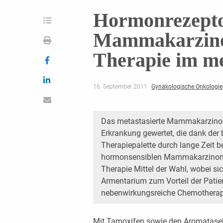
Hormonrezeptor
Mammakarzino
Therapie im me
16. September 2011
Gynäkologische Onkologie
Das metastasierte Mammakarzinom 
Erkrankung gewertet, die dank der
Therapiepalette durch lange Zeit 
hormonsensiblen Mammakarzinom (H
Therapie Mittel der Wahl, wobei si
Armentarium zum Vorteil der Patien
nebenwirkungsreiche Chemotherapie
Mit Tamoxifen sowie den Aromatase