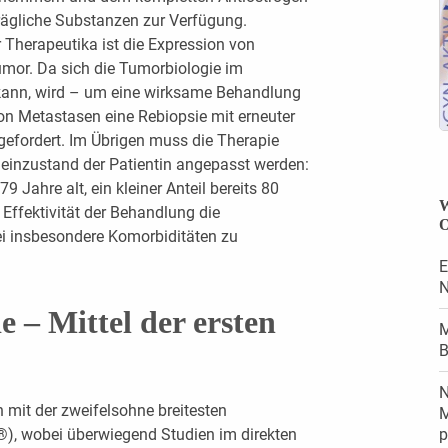
trägliche Substanzen zur Verfügung.
 Therapeutika ist die Expression von
mor. Da sich die Tumorbiologie im
 kann, wird – um eine wirksame Behandlung
von Metastasen eine Rebiopsie mit erneuter
efordert. Im Übrigen muss die Therapie
meinzustand der Patientin angepasst werden:
 Jahre alt, ein kleiner Anteil bereits 80
W
r Effektivität der Behandlung die
O
bei insbesondere Komorbiditäten zu
E
N
 – Mittel der ersten
M
B
N
 mit der zweifelsohne breitesten
M
), wobei überwiegend Studien im direkten
p