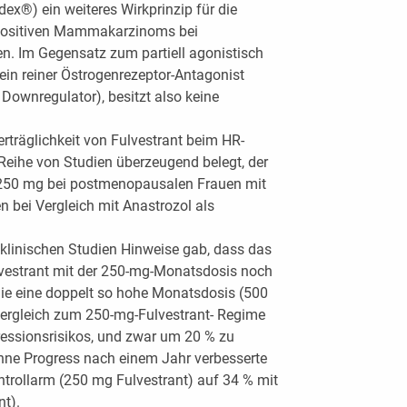
ex®) ein weiteres Wirkprinzip für die
positiven Mammakarzinoms bei
. Im Gegensatz zum partiell agonistisch
ein reiner Östrogenrezeptor-Antagonist
Downregulator), besitzt also keine
.
rträglichkeit von Fulvestrant beim HR-
 Reihe von Studien überzeugend belegt, der
n 250 mg bei postmenopausalen Frauen mit
 bei Vergleich mit Anastrozol als
klinischen Studien Hinweise gab, dass das
vestrant mit der 250-mg-Monatsdosis noch
udie eine doppelt so hohe Monatsdosis (500
Vergleich zum 250-mg-Fulvestrant- Regime
ressionsrisikos, und zwar um 20 % zu
ohne Progress nach einem Jahr verbesserte
ntrollarm (250 mg Fulvestrant) auf 34 % mit
nt).