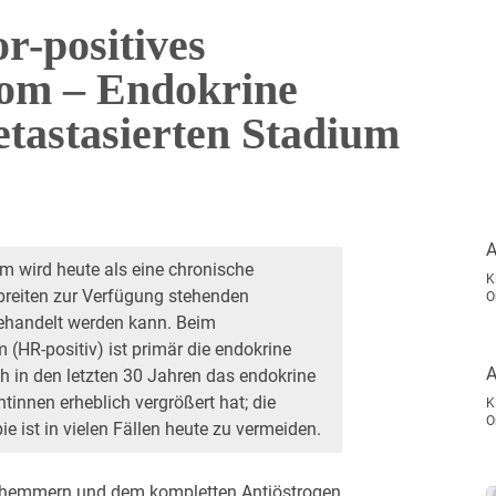
-positives
m – Endokrine
tastasierten Stadium
A
wird heute als eine chronische
K
 breiten zur Verfügung stehenden
O
behandelt werden kann. Beim
R-positiv) ist primär die endokrine
A
ch in den letzten 30 Jahren das endokrine
tinnen erheblich vergrößert hat; die
K
O
 ist in vielen Fällen heute zu vermeiden.
hemmern und dem kompletten Antiöstrogen