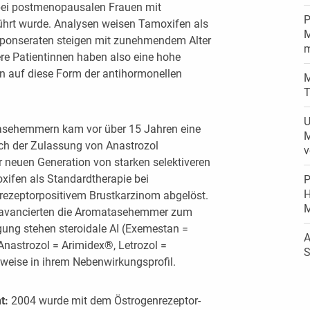
e bei postmenopausalen Frauen mit
P
ührt wurde. Analysen weisen Tamoxifen als
M
esponseraten steigen mit zunehmendem Alter
m
ere Patientinnen haben also eine hohe
en auf diese Form der antihormonellen
M
T
U
asehemmern kam vor über 15 Jahren eine
M
ach der Zulassung von Anastrozol
v
er neuen Generation von starken selektiveren
ifen als Standardtherapie bei
P
H
rezeptorpositivem Brustkarzinom abgelöst.
en avancierten die Aromatasehemmer zum
gung stehen steroidale AI (Exemestan =
A
Anastrozol = Arimidex®, Letrozol =
S
lweise in ihrem Nebenwirkungsprofil.
nt:
2004 wurde mit dem Östrogenrezeptor-