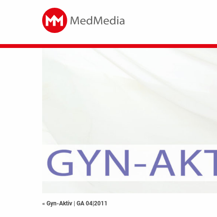
« Gyn-Aktiv
|
GA 04|2011