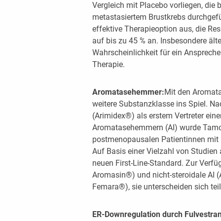
Vergleich mit Placebo vorliegen, di
metastasiertem Brustkrebs durchgef
effektive Therapieoption aus, die R
auf bis zu 45 % an. Insbesondere ält
Wahrscheinlichkeit für ein Ansprech
Therapie.
Aromatasehemmer:
Mit den Aromat
weitere Substanzklasse ins Spiel. N
(Arimidex®) als erstem Vertreter ein
Aromatasehemmern (AI) wurde Tamox
postmenopausalen Patientinnen mit 
Auf Basis einer Vielzahl von Studi
neuen First-Line-Standard. Zur Verfü
Aromasin®) und nicht-steroidale AI (
Femara®), sie unterscheiden sich tei
ER-Downregulation durch Fulvestra