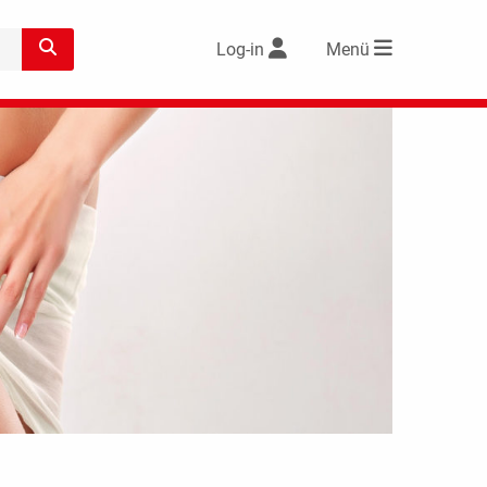
Log-in
Menü