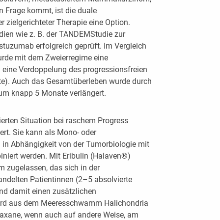
n Frage kommt, ist die duale
 zielgerichteter Therapie eine Option.
dien wie z. B. der TANDEMStudie zur
tuzumab erfolgreich geprüft. Im Vergleich
wurde mit dem Zweierregime eine
 eine Verdoppelung des progressionsfreien
nate). Auch das Gesamtüberleben wurde durch
um knapp 5 Monate verlängert.
sierten Situation bei raschem Progress
ert. Sie kann als Mono- oder
in Abhängigkeit von der Tumorbiologie mit
niert werden. Mit Eribulin (Halaven®)
m zugelassen, das sich in der
andelten Patientinnen (2–5 absolvierte
nd damit einen zusätzlichen
n wird aus dem Meeresschwamm Halichondria
Taxane, wenn auch auf andere Weise, am