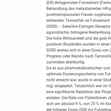
(ER)-Antagonisten Fulvestrant (Faslod
Behandlung des metastasierten HR-
postmenopausalen Frauen zugelassen
wirkenden Tamoxifen ist Fulvestrant 
(SERD – Selective Estrogen Receptor 
agonistische, östrogene Restwirkung
Die hohe Wirksamkeit und die gute Ve
positiven Brustkrebs wurden in einer
SERD erwies sich in einer Dosis vo
Progress oder Rezidiv nach Tamoxifen
zumindest ebenbürtig.
Da es aus pharmakokinetischen und 
optimale Dosierungsschema von Ful
nicht erreicht war, wurde in einer St
mg) eingesetzt. Tatsächlich war im 
eine signifikante Reduktion des Prog
erzielen: Die Rate von Patientinnen 
sich um absolut 9 %, von 25 % im Ko
der höheren Dosis (500 mg Fulvestra