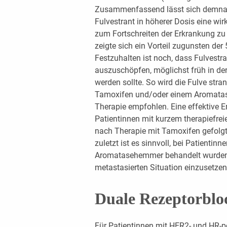
Zusammenfassend lässt sich demnach
Fulvestrant in höherer Dosis eine wi
zum Fortschreiten der Erkrankung z
zeigte sich ein Vorteil zugunsten der
Festzuhalten ist noch, dass Fulvestr
auszuschöpfen, möglichst früh in de
werden sollte. So wird die Fulve str
Tamoxifen und/oder einem Aromatase
Therapie empfohlen. Eine effektive Er
Patientinnen mit kurzem therapiefrei
nach Therapie mit Tamoxifen gefolg
zuletzt ist es sinnvoll, bei Patientinn
Aromatasehemmer behandelt wurden, F
metastasierten Situation einzusetzen
Duale Rezeptorblo
Für Patientinnen mit HER2- und HR