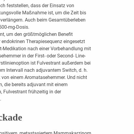
 feststellen, dass der Einsatz von
rkungsvolle Maßnahme ist, um die Zeit bis
u verlängern. Auch beim Gesamtüberleben
 500-mg-Dosis.
ant, um den größtmöglichen Benefit
r endokrinen Therapiesequenz eingesetzt
ant-Medikation nach einer Vorbehandlung mit
hemmer in der First- oder Second- Line-
stlinienoption ist Fulvestrant außerdem bei
em Intervall nach adjuvantem Switch, d. h.
t von einem Aromatasehemmer. Und nicht
en, die bereits adjuvant mit einem
ulvestrant frühzeitig in der
.
ckade
-positivem, metastasiertem Mammakarzinom,