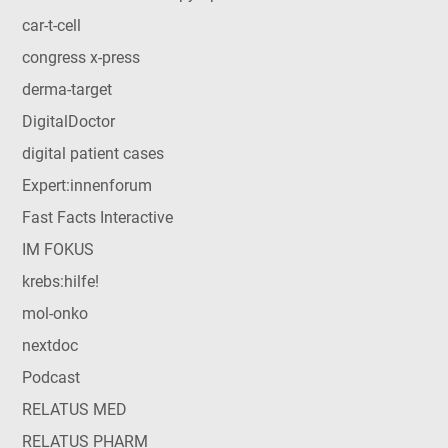
car-t-cell
congress x-press
derma-target
DigitalDoctor
digital patient cases
Expert:innenforum
Fast Facts Interactive
IM FOKUS
krebs:hilfe!
mol-onko
nextdoc
Podcast
RELATUS MED
RELATUS PHARM