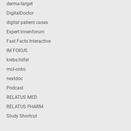
derma-target
DigitalDoctor
digital patient cases
Expert:innenforum
Fast Facts Interactive
IM FOKUS
krebs:hilfe!
mol-onko
nextdoc
Podcast
RELATUS MED
RELATUS PHARM
Study Shortcut