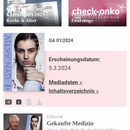
Österreichischer
Krebsreport 2025 -
Fallbasierte E-
Krebs & Alter
Learnings
GA 01|2024
Erscheinungsdatum:
5.3.2024
Mediadaten
»
Inhaltsverzeichnis
»
Editorial
Gekaufte Medizin