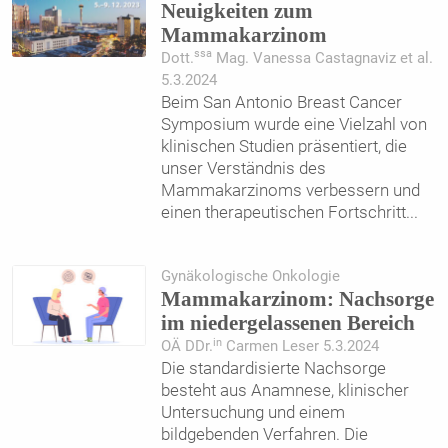
Neuigkeiten zum
Mammakarzinom
ssa
Dott.
Mag. Vanessa Castagnaviz et al.
5.3.2024
Beim San Antonio Breast Cancer
Symposium wurde eine Vielzahl von
klinischen Studien präsentiert, die
unser Verständnis des
Mammakarzinoms verbessern und
einen therapeutischen Fortschritt
...
Gynäkologische Onkologie
Mammakarzinom: Nachsorge
im niedergelassenen Bereich
in
OÄ DDr.
Carmen Leser 5.3.2024
Die standardisierte Nachsorge
besteht aus Anamnese, klinischer
Untersuchung und einem
bildgebenden Verfahren. Die