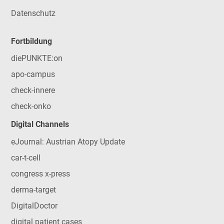
Datenschutz
Fortbildung
diePUNKTE:on
apo-campus
check-innere
check-onko
Digital Channels
eJournal: Austrian Atopy Update
car-t-cell
congress x-press
derma-target
DigitalDoctor
digital patient cases