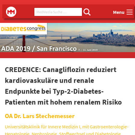
Main menu
MedMedia Suche ...
MedMedia
Menu
CREDENCE: Canagliflozin reduziert
kardiovaskuläre und renale
Endpunkte bei Typ-2-Diabetes-
Patienten mit hohem renalem Risiko
OA Dr. Lars Stechemesser
Universitätsklinik für Innere Medizin I, mit Gastroenterologie-
Hepatologie, Nephrologie, Stoffwechsel und Diabetologie,