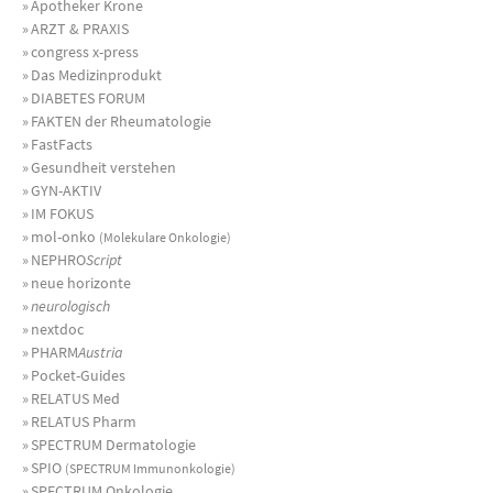
»
Apotheker Krone
»
ARZT & PRAXIS
»
congress x-press
»
Das Medizinprodukt
»
DIABETES FORUM
»
FAKTEN der Rheumatologie
»
FastFacts
»
Gesundheit verstehen
»
GYN-AKTIV
»
IM FOKUS
»
mol-onko
(Molekulare Onkologie)
»
NEPHRO
Script
»
neue horizonte
»
neurologisch
»
nextdoc
»
PHARM
Austria
»
Pocket-Guides
»
RELATUS Med
»
RELATUS Pharm
»
SPECTRUM Dermatologie
»
SPIO
(SPECTRUM Immunonkologie)
»
SPECTRUM Onkologie