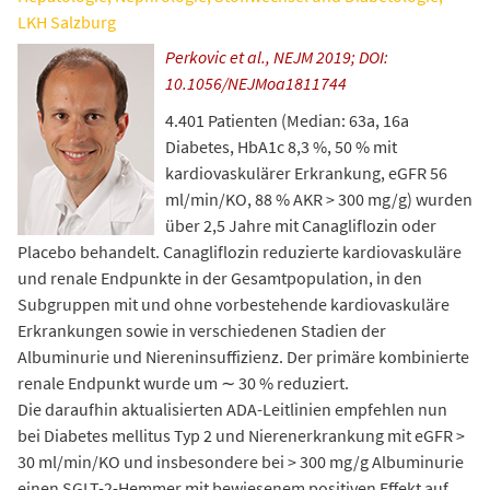
LKH Salzburg
Perkovic et al., NEJM 2019; DOI:
10.1056/NEJMoa1811744
4.401 Patienten (Median: 63a, 16a
Diabetes, HbA1c 8,3 %, 50 % mit
kardiovaskulärer Erkrankung, eGFR 56
ml/min/KO, 88 % AKR > 300 mg/g) wurden
über 2,5 Jahre mit Canagliflozin oder
Placebo behandelt. Canagliflozin reduzierte kardiovaskuläre
und renale Endpunkte in der Gesamtpopulation, in den
Subgruppen mit und ohne vorbestehende kardiovaskuläre
Erkrankungen sowie in verschiedenen Stadien der
Albuminurie und Niereninsuffizienz. Der primäre kombinierte
renale Endpunkt wurde um ∼ 30 % reduziert.
Die daraufhin aktualisierten ADA-Leitlinien empfehlen nun
bei Diabetes mellitus Typ 2 und Nierenerkrankung mit eGFR >
30 ml/min/KO und insbesondere bei > 300 mg/g Albuminurie
einen SGLT-2-Hemmer mit bewiesenem positiven Effekt auf