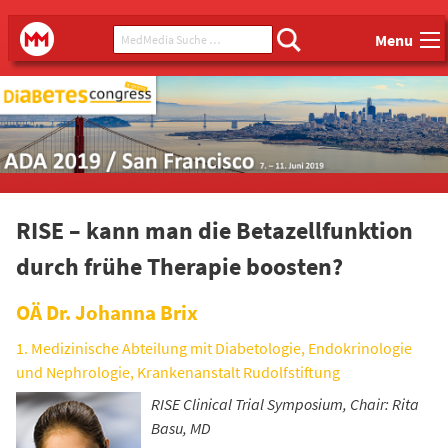
Main menu
MedMedia Suche ...
MedMedia
Menu
RISE – kann man die Betazellfunktion
durch frühe Therapie boosten?
OÄ Dr. Johanna Brix
1. Medizinische Abteilung mit Diabetologie, Endokrinologie
und Nephrologie, Krankenanstalt Rudolfstiftung
RISE Clinical Trial Symposium, Chair: Rita
Basu, MD