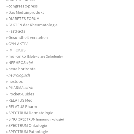
»
congress x-press
»
Das Medizinprodukt
»
DIABETES FORUM
»
FAKTEN der Rheumatologie
»
FastFacts
»
Gesundheit verstehen
»
GYN-AKTIV
»
IM FOKUS
»
mol-onko
(Molekulare Onkologie)
»
NEPHRO
Script
»
neue horizonte
»
neurologisch
»
nextdoc
»
PHARM
Austria
»
Pocket-Guides
»
RELATUS Med
»
RELATUS Pharm
»
SPECTRUM Dermatologie
»
SPIO
(SPECTRUM Immunonkologie)
»
SPECTRUM Onkologie
»
SPECTRUM Pathologie