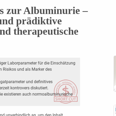
s zur Albuminurie –
und prädiktive
nd therapeutische
iger Laborparameter für die Einschätzung
n Risikos und als Marker des
rogatparameter und definitives
zeit kontrovers diskutiert.
ie existieren auch normoalbuminurische
nd unverbindlich an, um den Inhalt