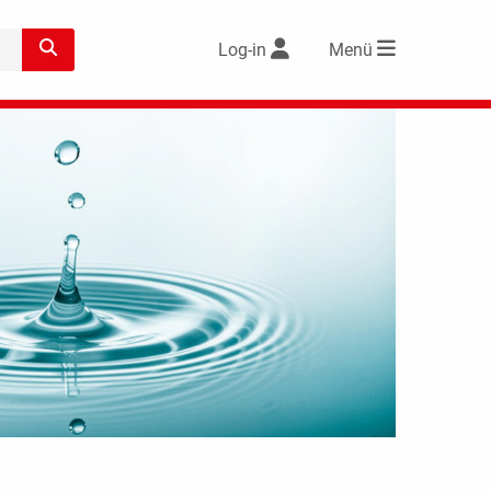
Log-in
Menü