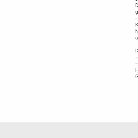
D
g
K
N
a
D
–
H
G