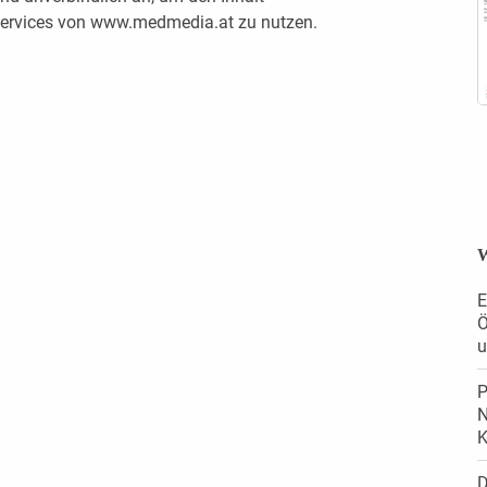
 Services von www.medmedia.at zu nutzen.
W
E
Ö
u
P
N
K
D