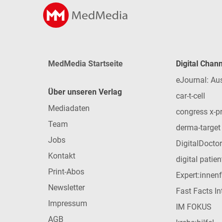
MedMedia Startseite
Digital Chan
eJournal: Au
Über unseren Verlag
car-t-cell
Mediadaten
congress x-p
Team
derma-target
Jobs
DigitalDoctor
Kontakt
digital patie
Print-Abos
Expert:innen
Newsletter
Fast Facts In
Impressum
IM FOKUS
AGB