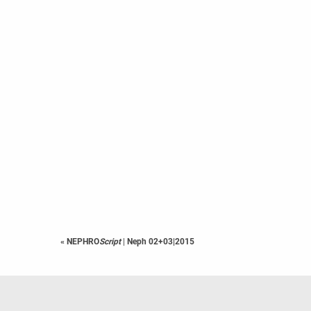
« NEPHRO
Script
|
Neph 02+03|2015