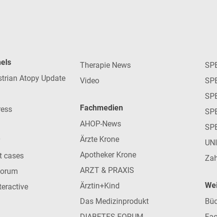
nels
Therapie News
SP
strian Atopy Update
Video
SP
SP
Fachmedien
ress
SPE
AHOP-News
SP
Ärzte Krone
UN
Apotheker Krone
nt cases
Zah
ARZT & PRAXIS
forum
Wei
Ärztin+Kind
teractive
Das Medizinprodukt
Büc
DIABETES FORUM
Fac