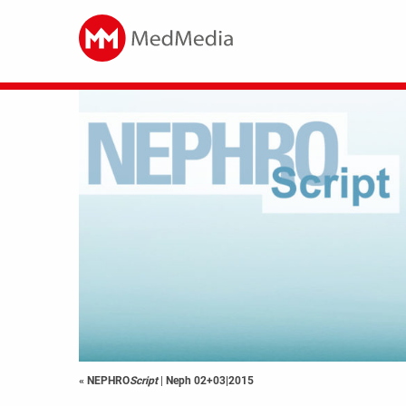
« NEPHRO
Script
|
Neph 02+03|2015