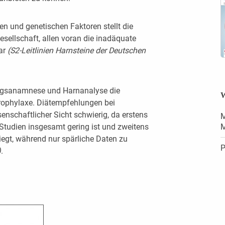
en und genetischen Faktoren stellt die
sellschaft, allen voran die inadäquate
dar
(S
2-Le
i
t
li
ni
e
n
H
arnsteine der
D
e
ut
s
c
he
n
ungsanamnese und Harnanalyse die
W
rophylaxe. Diätempfehlungen bei
enschaftlicher Sicht schwierig, da erstens
M
r Studien insgesamt gering ist und zweitens
M
iegt, während nur spärliche Daten zu
P
)
.