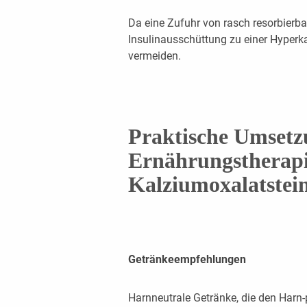
Da eine Zufuhr von rasch resorbierb
Insulinausschüttung zu einer Hyperkal
vermeiden.
Praktische Umsetz
Er
nähr
ungst
her
ap
K
al
ziumoxal
at
st
ei
G
et
ränkeempf
ehl
ungen
Harnneutrale Getränke, die den Harn