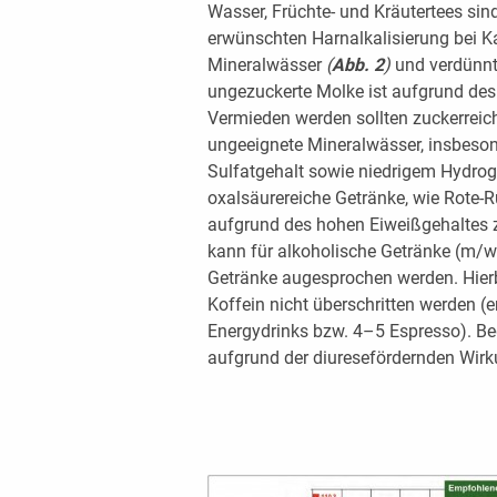
Wasser, Früchte- und Kräutertees si
erwünschten Harnalkalisierung bei K
Mineralwässer
(
A
bb
.
2
)
und verdünnt
ungezuckerte Molke ist aufgrund des
Vermieden werden sollten zuckerreich
ungeeignete Mineralwässer, insbeso
Sulfatgehalt sowie niedrigem Hydrog
oxalsäurereiche Getränke, wie Rote-
aufgrund des hohen Eiweißgehaltes 
kann für alkoholische Getränke (m/w
Getränke augesprochen werden. Hierb
Koffein nicht überschritten werden (e
Energydrinks bzw. 4–5 Espresso). Bed
aufgrund der diuresefördernden Wirk