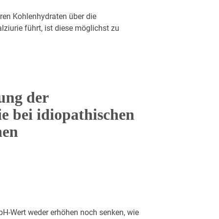
aren Kohlenhydraten über die
ziurie führt, ist diese möglichst zu
ung der
i
e
bei idiopathischen
nen
-pH-Wert weder erhöhen noch senken, wie