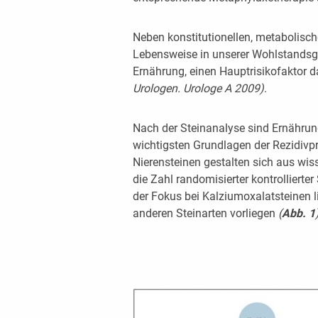
Neben konstitutionellen, metabolisch
Lebensweise in unserer Wohlstandsge
Ernährung, einen Hauptrisikofaktor 
U
r
ologen.
U
r
ologe
A 2009)
.
Nach der Steinanalyse sind Ernähr
wichtigsten Grundlagen der Rezidivp
Nierensteinen gestalten sich aus wiss
die Zahl randomisierter kontrollierte
der Fokus bei Kalziumoxalatsteinen l
anderen Steinarten vorliegen
(
Abb.
1