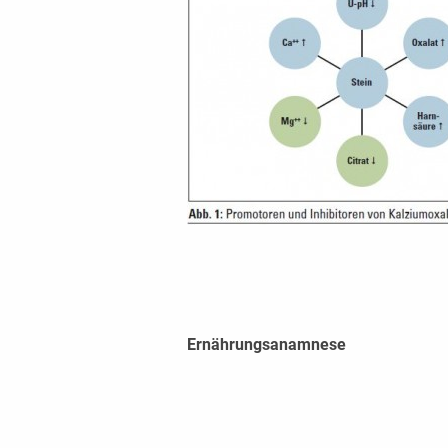
Er
nähr
ungsanamnese