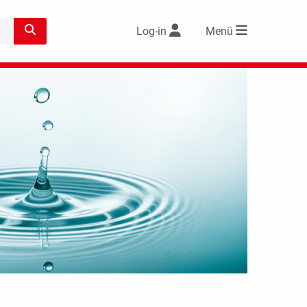
Log-in
Menü