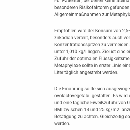
Für Patienten, bei denen keine Stein
besonderen Risikofaktoren gefunden
Allgemeinmaßnahmen zur Metaphyla
Empfohlen wird der Konsum von 2,5–3
zirkadian verteilt, besonders auch v
Konzentrationsspitzen zu vermeiden.
unter 1,010 kg/l liegen. Ziel ist eine 
Zufuhr der optimalen Flüssigkeitsmen
Metaphylaxe sollte in erster Linie e
Liter täglich angestrebt werden.
Die Ernährung sollte sich ausgewogen
ovolactovegetabil gestalten. Es wird
und eine tägliche Eiweißzufuhr von 0
BMI zwischen 18 und 25 kg/m2 anzus
Betätigung zu achten. Gleichzeitig s
werden.