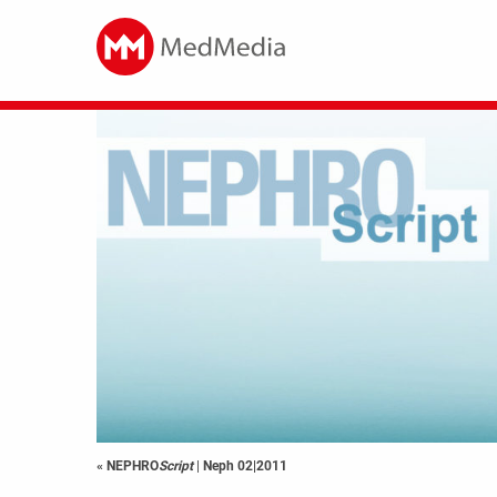
« NEPHRO
Script
|
Neph 02|2011