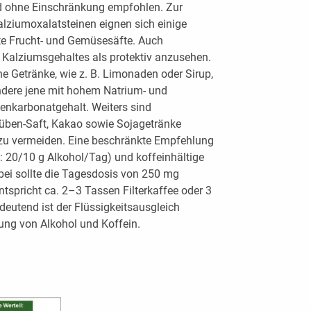
nd ohne Einschränkung empfohlen. Zur
alziumoxalatsteinen eignen sich einige
e Frucht- und Gemüsesäfte. Auch
 Kalziumsgehaltes als protektiv anzusehen.
e Getränke, wie z. B. Limonaden oder Sirup,
ndere jene mit hohem Natrium- und
enkarbonatgehalt. Weiters sind
Rüben-Saft, Kakao sowie Sojagetränke
zu vermeiden. Eine beschränkte Empfehlung
: 20/10 g Alkohol/Tag) und koffeinhältige
ei sollte die Tagesdosis von 250 mg
ntspricht ca. 2–3 Tassen Filterkaffee oder 3
eutend ist der Flüssigkeitsausgleich
ung von Alkohol und Koffein.