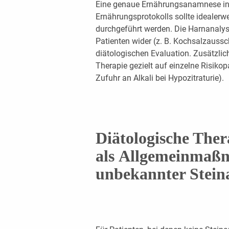
Eine genaue Ernährungsanamnese in
Ernährungsprotokolls sollte idealerw
durchgeführt werden. Die Harnanalys
Patienten wider (z. B. Kochsalzaussc
diätologischen Evaluation. Zusätzli
Therapie gezielt auf einzelne Risiko
Zufuhr an Alkali bei Hypozitraturie).
Diätologische Ther
al
s
Allgemeinmaßn
unbekannter
St
ei
n