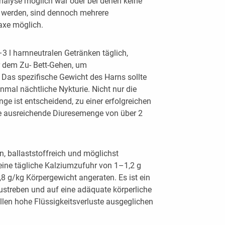
analyse möglich war oder bei denen keine
 werden, sind dennoch mehrere
xe möglich.
 l harnneutralen Getränken täglich,
or dem Zu- Bett-Gehen, um
 Das spezifische Gewicht des Harns sollte
einmal nächtliche Nykturie. Nicht nur die
ge ist entscheidend, zu einer erfolgreichen
ine ausreichende Diuresemenge von über 2
, ballaststoffreich und möglichst
 eine tägliche Kalziumzufuhr von 1–1,2 g
,8 g/kg Körpergewicht angeraten. Es ist ein
treben und auf eine adäquate körperliche
ollen hohe Flüssigkeitsverluste ausgeglichen