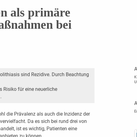
 als primäre
aßnahmen bei
A
olithiasis sind Rezidive. Durch Beachtung
K
U
Risiko für eine neuerliche
.
A
E
l die Prävalenz als auch die Inzidenz der
vervielfacht. Da es sich bei rund drei von
ndelt, ist es wichtig, Patienten eine
anbieten zu können.