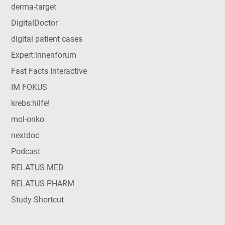
derma-target
DigitalDoctor
digital patient cases
Expert:innenforum
Fast Facts Interactive
IM FOKUS
krebs:hilfe!
mol-onko
nextdoc
Podcast
RELATUS MED
RELATUS PHARM
Study Shortcut