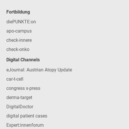
Fortbildung
diePUNKTE:on
apo-campus
check-innere
check-onko
Digital Channels
eJournal: Austrian Atopy Update
car-t-cell
congress x-press
derma-target
DigitalDoctor
digital patient cases
Expert:innenforum