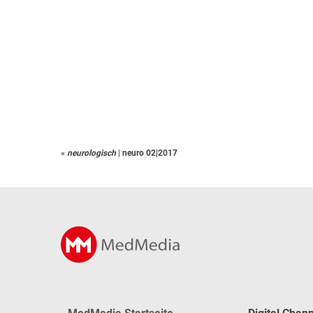
«
neurologisch
|
neuro 02|2017