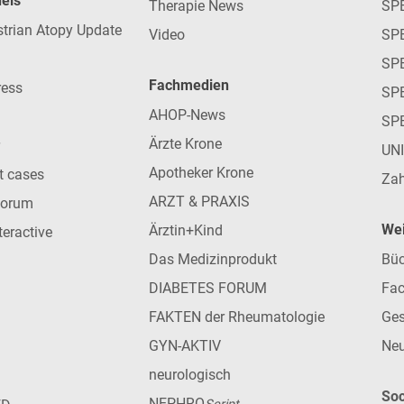
nels
Therapie News
SP
strian Atopy Update
Video
SP
SP
Fachmedien
ress
SPE
AHOP-News
SP
Ärzte Krone
UN
Apotheker Krone
nt cases
Zah
ARZT & PRAXIS
forum
Wei
Ärztin+Kind
teractive
Das Medizinprodukt
Büc
DIABETES FORUM
Fac
FAKTEN der Rheumatologie
Ges
GYN-AKTIV
Neu
neurologisch
Soc
NEPHRO