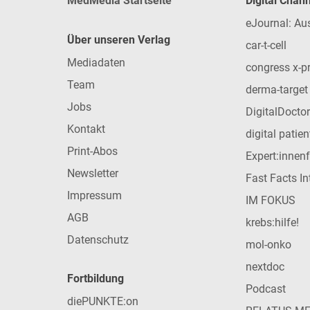
MedMedia Startseite
Digital Chan
eJournal: Au
Über unseren Verlag
car-t-cell
Mediadaten
congress x-p
Team
derma-target
Jobs
DigitalDoctor
Kontakt
digital patie
Print-Abos
Expert:innen
Newsletter
Fast Facts In
Impressum
IM FOKUS
AGB
krebs:hilfe!
Datenschutz
mol-onko
nextdoc
Fortbildung
Podcast
diePUNKTE:on