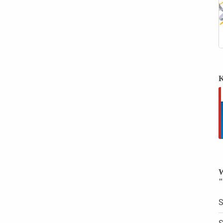
K
W
"
S