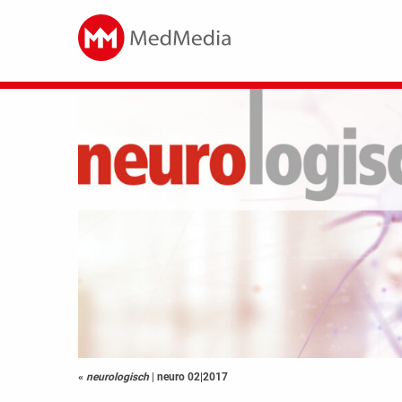
«
neurologisch
|
neuro 02|2017