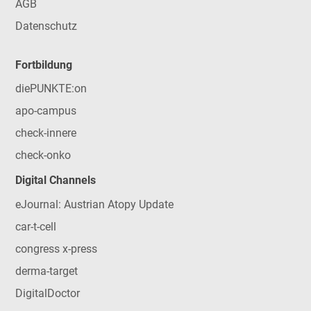
AGB
Datenschutz
Fortbildung
diePUNKTE:on
apo-campus
check-innere
check-onko
Digital Channels
eJournal: Austrian Atopy Update
car-t-cell
congress x-press
derma-target
DigitalDoctor