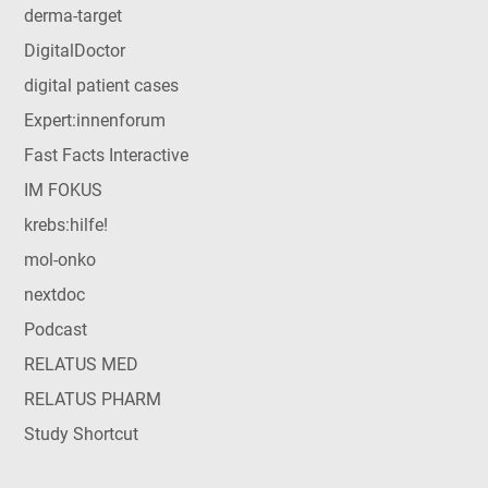
derma-target
DigitalDoctor
digital patient cases
Expert:innenforum
Fast Facts Interactive
IM FOKUS
krebs:hilfe!
mol-onko
nextdoc
Podcast
RELATUS MED
RELATUS PHARM
Study Shortcut