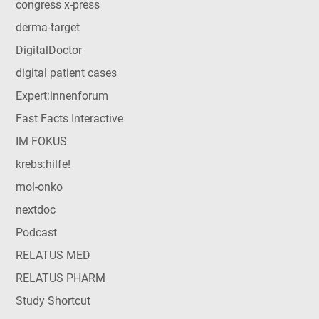
congress x-press
derma-target
DigitalDoctor
digital patient cases
Expert:innenforum
Fast Facts Interactive
IM FOKUS
krebs:hilfe!
mol-onko
nextdoc
Podcast
RELATUS MED
RELATUS PHARM
Study Shortcut