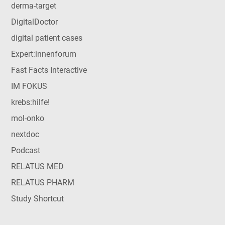
derma-target
DigitalDoctor
digital patient cases
Expert:innenforum
Fast Facts Interactive
IM FOKUS
krebs:hilfe!
mol-onko
nextdoc
Podcast
RELATUS MED
RELATUS PHARM
Study Shortcut