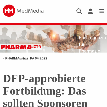
Fachmagazin
für
Pharmazie
« PHARM
Austria
|
PA 04|2022
DFP-approbierte
Fortbildung: Das
sollten Sponsoren