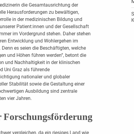
M
 Medizinerin die Gesamtausrichtung der
uelle Herausforderungen zu bewältigen,
S
errolle in der medizinischen Bildung und
K
serer Patient:innen und der Gesellschaft
mmer im Vordergrund stehen. Daher stehen
eren Entwicklung und Wohlergehen im
e. Denn es seien die Beschäftigten, welche
gen und Höhen führen werden“, betont die
n und Nachhaltigkeit in der klinischen
ed Uni Graz als führende
ichtigung nationaler und globaler
ller Stabilität sowie die Gestaltung einer
hochwertigen Ausbildung sind zentrale
ten vier Jahren.
 Forschungsförderung
wer vergleichen, da ein riesiges Land wie