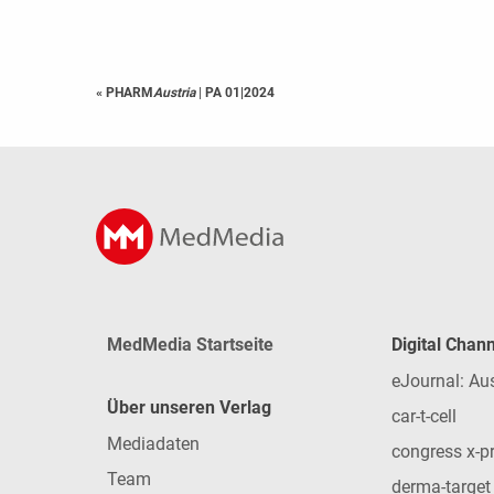
« PHARM
Austria
|
PA 01|2024
MedMedia Startseite
Digital Chan
eJournal: Au
Über unseren Verlag
car-t-cell
Mediadaten
congress x-p
Team
derma-target