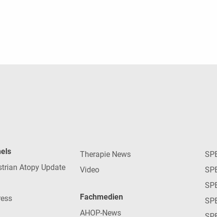
nels
Therapie News
SP
strian Atopy Update
Video
SP
SP
Fachmedien
ress
SPE
AHOP-News
SP