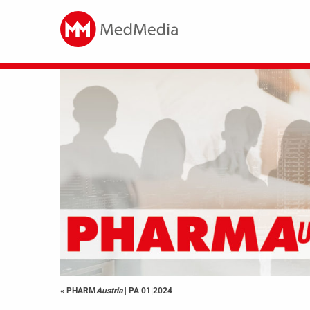
« PHARM
Austria
|
PA 01|2024