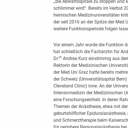
„die Abwärtsspirale zu stoppen und
schlimmer wird“. Bereits im Herbst 
heimischen Medizinuniversitäten kriti
der seit 2016 an der Spitze der Med U
weitere Funktionsperiode folgen lass
Vor einem Jahr wurde die Funktion d
hat schließlich die Fachärztin für An
in
Dr.
Andrea Kurz einstimmig aus dem
Rektorin der Medizinischen Universitä
der Med Uni Graz hatte bereits mehre
der Schweiz (Universitätsspital Bern
Cleveland Clinic) inne. An der Univers
Intensivmedizin der Medizinischen Uni
eine Forschungseinheit. In deren Rah
Themen der ­Anästhesie, etwa mit der
geburtshilflicher Epidural­anästhesie
und Schmerztherapie beim ­Kaisersch
für periphere Regionalanästhesie bei