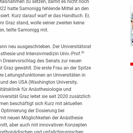
 Maßnahmen zu setzen, damit es nicht noch
2022 hatte Samonigg fehlende Mittel an den
siert. Kurz darauf warf er das Handtuch. Er,
ni Graz stand, wolle seiner zweiten keine
en, teilte Samonigg mit.
ann neu ausgeschrieben. Der Universitätsrat
in
ästhesie und Intensivmedizin Univ.-Prof.
 Dreiervorschlag des Senats zur neuen
t Graz gewählt. Die erste Frau an der Spitze
re Leitungsfunktionen an Universitäten in
) und den USA (Washington University,
itätsklinik für Anästhesiologie und
versität Graz leitet sie seit 2020 zusätzlich
men beschäftigt sich Kurz mit aktuellen
 Optimierung der Dosierung bei
, mit neuen Möglichkeiten der ­Anästhesie
nitt, aber auch mit innovativen Konzepten
 orthopädischen und unfallchirurgischen