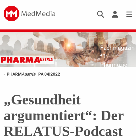
Fachmagazin
für
Pharmazie
« PHARM
Austria
|
PA 04|2022
„Gesundheit
argumentiert“: Der
RELATUS-Podcast