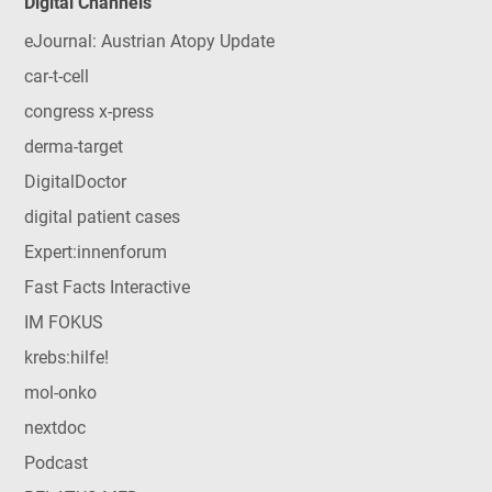
Digital Channels
eJournal: Austrian Atopy Update
car-t-cell
congress x-press
derma-target
DigitalDoctor
digital patient cases
Expert:innenforum
Fast Facts Interactive
IM FOKUS
krebs:hilfe!
mol-onko
nextdoc
Podcast