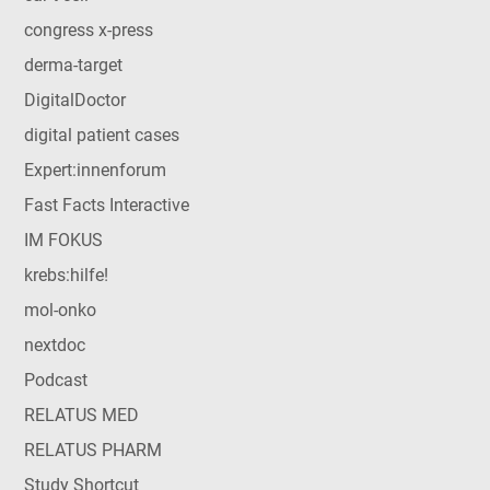
congress x-press
derma-target
DigitalDoctor
digital patient cases
Expert:innenforum
Fast Facts Interactive
IM FOKUS
krebs:hilfe!
mol-onko
nextdoc
Podcast
RELATUS MED
RELATUS PHARM
Study Shortcut