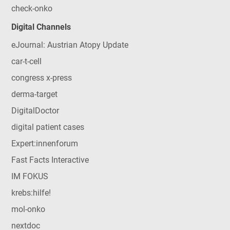
check-onko
Digital Channels
eJournal: Austrian Atopy Update
car-t-cell
congress x-press
derma-target
DigitalDoctor
digital patient cases
Expert:innenforum
Fast Facts Interactive
IM FOKUS
krebs:hilfe!
mol-onko
nextdoc