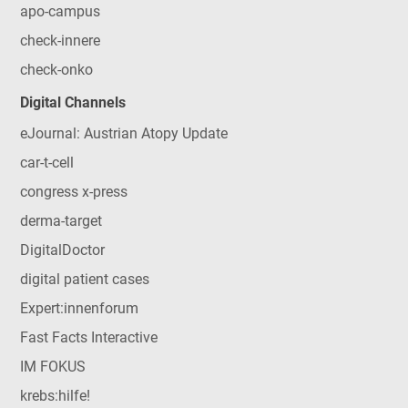
apo-campus
check-innere
check-onko
Digital Channels
eJournal: Austrian Atopy Update
car-t-cell
congress x-press
derma-target
DigitalDoctor
digital patient cases
Expert:innenforum
Fast Facts Interactive
IM FOKUS
krebs:hilfe!