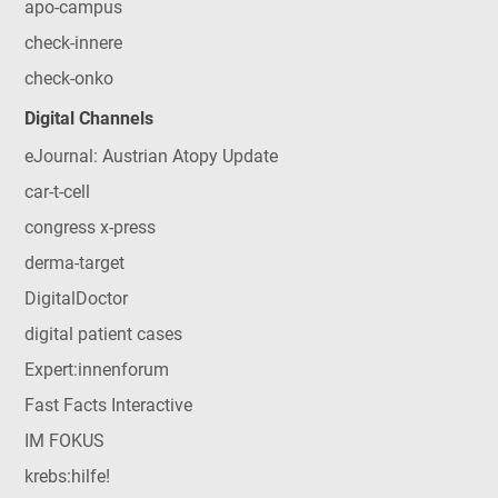
apo-campus
check-innere
check-onko
Digital Channels
eJournal: Austrian Atopy Update
car-t-cell
congress x-press
derma-target
DigitalDoctor
digital patient cases
Expert:innenforum
Fast Facts Interactive
IM FOKUS
krebs:hilfe!