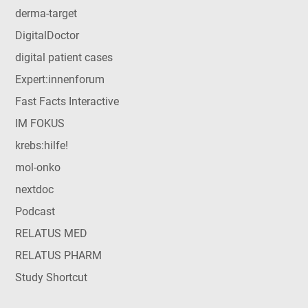
derma-target
DigitalDoctor
digital patient cases
Expert:innenforum
Fast Facts Interactive
IM FOKUS
krebs:hilfe!
mol-onko
nextdoc
Podcast
RELATUS MED
RELATUS PHARM
Study Shortcut