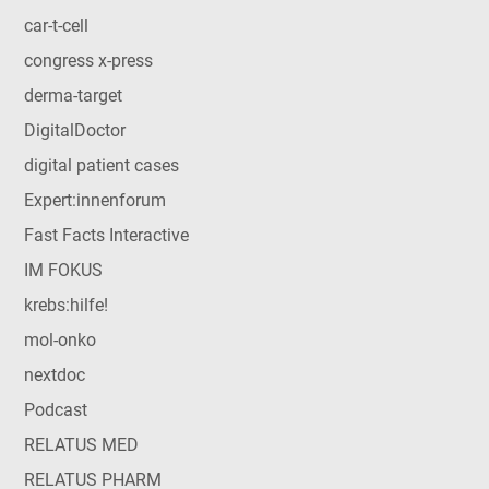
car-t-cell
congress x-press
derma-target
DigitalDoctor
digital patient cases
Expert:innenforum
Fast Facts Interactive
IM FOKUS
krebs:hilfe!
mol-onko
nextdoc
Podcast
RELATUS MED
RELATUS PHARM