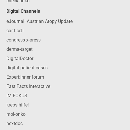
check-onko
Digital Channels
eJournal: Austrian Atopy Update
car-t-cell
congress x-press
derma-target
DigitalDoctor
digital patient cases
Expert:innenforum
Fast Facts Interactive
IM FOKUS
krebs:hilfe!
mol-onko
nextdoc