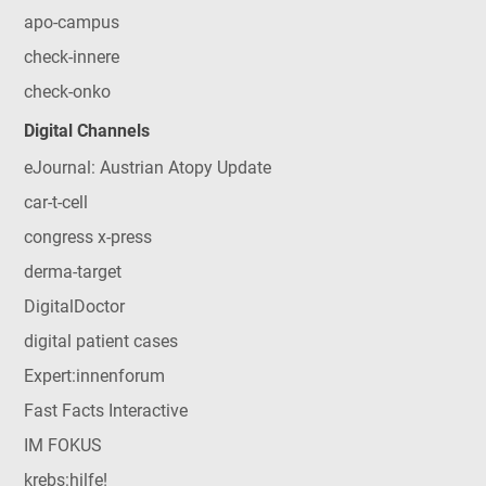
apo-campus
check-innere
check-onko
Digital Channels
eJournal: Austrian Atopy Update
car-t-cell
congress x-press
derma-target
DigitalDoctor
digital patient cases
Expert:innenforum
Fast Facts Interactive
IM FOKUS
krebs:hilfe!