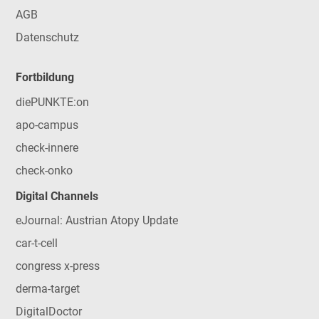
AGB
Datenschutz
Fortbildung
diePUNKTE:on
apo-campus
check-innere
check-onko
Digital Channels
eJournal: Austrian Atopy Update
car-t-cell
congress x-press
derma-target
DigitalDoctor