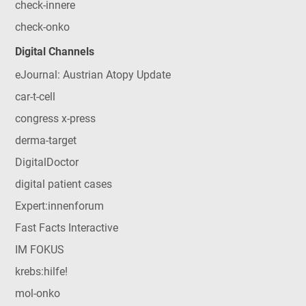
check-innere
check-onko
Digital Channels
eJournal: Austrian Atopy Update
car-t-cell
congress x-press
derma-target
DigitalDoctor
digital patient cases
Expert:innenforum
Fast Facts Interactive
IM FOKUS
krebs:hilfe!
mol-onko