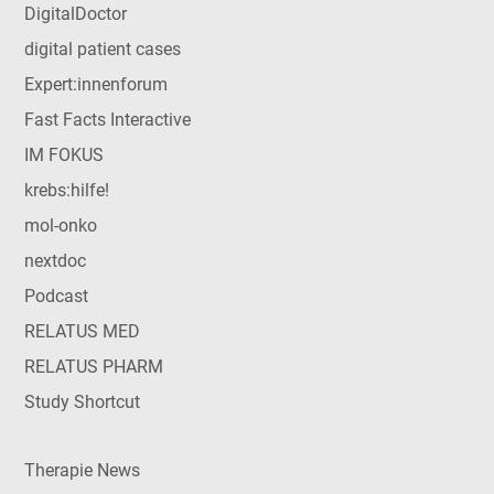
DigitalDoctor
digital patient cases
Expert:innenforum
Fast Facts Interactive
IM FOKUS
krebs:hilfe!
mol-onko
nextdoc
Podcast
RELATUS MED
RELATUS PHARM
Study Shortcut
Therapie News