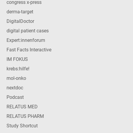
congress x-press
derma-target
DigitalDoctor
digital patient cases
Expert:innenforum
Fast Facts Interactive
IM FOKUS
krebs:hilfe!
mol-onko
nextdoc
Podcast
RELATUS MED
RELATUS PHARM
Study Shortcut