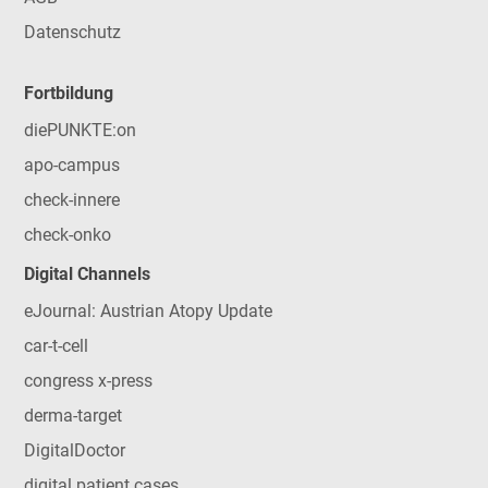
Datenschutz
Fortbildung
diePUNKTE:on
apo-campus
check-innere
check-onko
Digital Channels
eJournal: Austrian Atopy Update
car-t-cell
congress x-press
derma-target
DigitalDoctor
digital patient cases