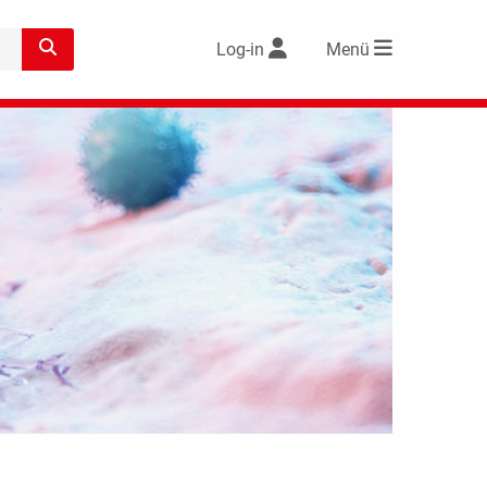
Log-in
Menü