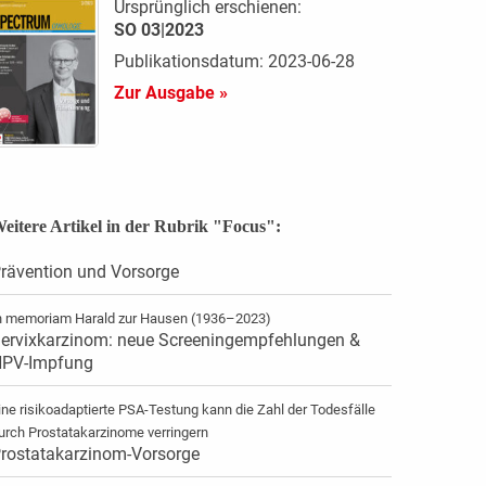
Ursprünglich erschienen:
SO 03|2023
Publikationsdatum: 2023-06-28
Zur Ausgabe »
eitere Artikel in der Rubrik "Focus":
rävention und Vorsorge
n memoriam Harald zur Hausen (1936–2023)
ervixkarzinom: neue Screeningempfehlungen &
PV-Impfung
ine risikoadaptierte PSA-Testung kann die Zahl der Todesfälle
urch Prostatakarzinome verringern
rostatakarzinom-Vorsorge