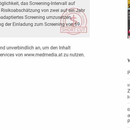
lichkeit, das Screening-Intervall auf
n Risikoabschätzung von zwei auf ein Jahr
koadaptiertes Screening umzusetzen.
ng der Einladung zum Screening von 69
nd unverbindlich an, um den Inhalt
 Services von www.medmedia.at zu nutzen.
W
P
I
Z
H
E
d
P