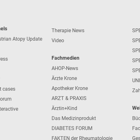
nels
Therapie News
SP
strian Atopy Update
Video
SP
SP
Fachmedien
ress
SPE
AHOP-News
SP
Ärzte Krone
UN
Apotheker Krone
nt cases
Zah
ARZT & PRAXIS
forum
Wei
Ärztin+Kind
teractive
Das Medizinprodukt
Büc
DIABETES FORUM
Fac
FAKTEN der Rheumatologie
Ges