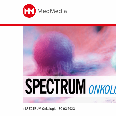
« SPECTRUM Onkologie
|
SO 03|2023