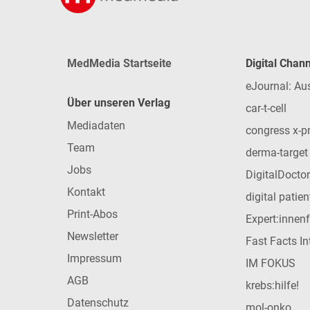
MedMedia Startseite
Digital Chan
eJournal: Au
Über unseren Verlag
car-t-cell
Mediadaten
congress x-p
Team
derma-target
Jobs
DigitalDoctor
Kontakt
digital patie
Print-Abos
Expert:innen
Newsletter
Fast Facts In
Impressum
IM FOKUS
AGB
krebs:hilfe!
Datenschutz
mol-onko