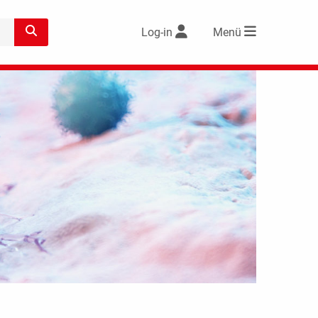
Log-in
Menü