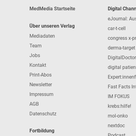
MedMedia Startseite
Digital Chan
eJournal: Au
Über unseren Verlag
car-t-cell
Mediadaten
congress x-p
Team
derma-target
Jobs
DigitalDoctor
Kontakt
digital patie
Print-Abos
Expert:innen
Newsletter
Fast Facts In
Impressum
IM FOKUS
AGB
krebs:hilfe!
Datenschutz
mol-onko
nextdoc
Fortbildung
Podcast