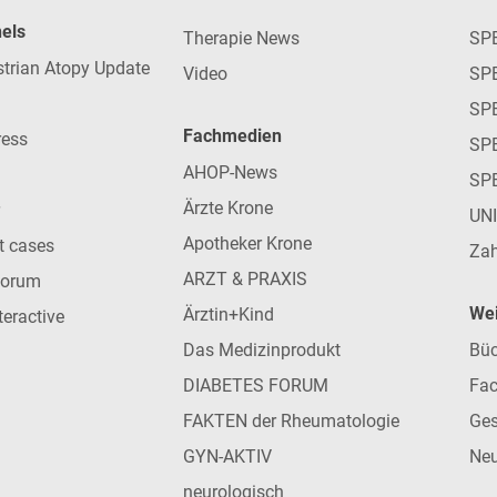
nels
Therapie News
SP
strian Atopy Update
Video
SP
SP
Fachmedien
ress
SPE
AHOP-News
SP
Ärzte Krone
UN
Apotheker Krone
nt cases
Zah
ARZT & PRAXIS
forum
Wei
Ärztin+Kind
teractive
Das Medizinprodukt
Büc
DIABETES FORUM
Fac
FAKTEN der Rheumatologie
Ges
GYN-AKTIV
Neu
neurologisch