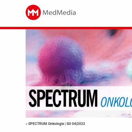
« SPECTRUM Onkologie
|
SO 04|2022