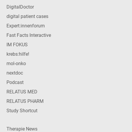
DigitalDoctor
digital patient cases
Expert:innenforum
Fast Facts Interactive
IM FOKUS
krebs:hilfe!
mol-onko
nextdoc
Podcast
RELATUS MED
RELATUS PHARM
Study Shortcut
Therapie News