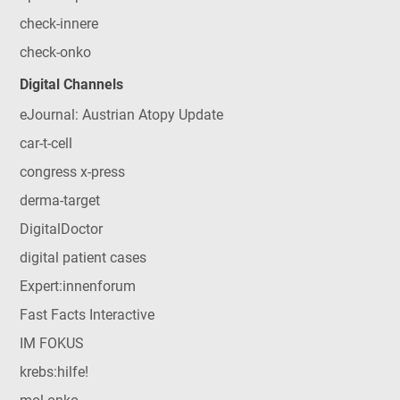
check-innere
check-onko
Digital Channels
eJournal: Austrian Atopy Update
car-t-cell
congress x-press
derma-target
DigitalDoctor
digital patient cases
Expert:innenforum
Fast Facts Interactive
IM FOKUS
krebs:hilfe!