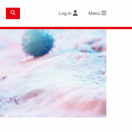
Log-in
Menü