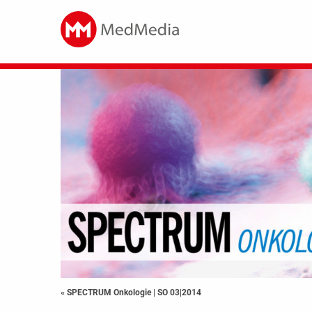
« SPECTRUM Onkologie
|
SO 03|2014