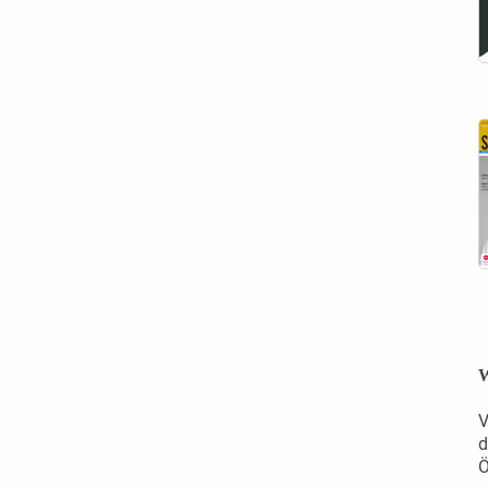
W
V
d
Ö