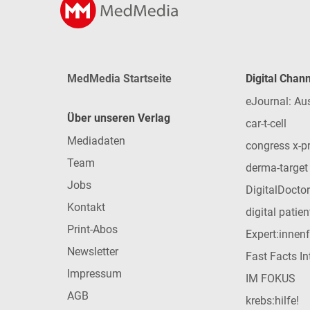
MedMedia Startseite
Digital Chan
eJournal: Au
Über unseren Verlag
car-t-cell
Mediadaten
congress x-p
Team
derma-target
Jobs
DigitalDoctor
Kontakt
digital patie
Print-Abos
Expert:innen
Newsletter
Fast Facts In
Impressum
IM FOKUS
AGB
krebs:hilfe!