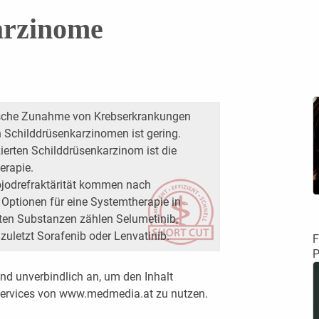
arzinome
tische Zunahme von Krebserkrankungen
an Schilddrüsenkarzinomen ist gering.
ierten Schilddrüsenkarzinom ist die
erapie.
ojodrefraktärität kommen nach
 Optionen für eine Systemtherapie in
eten Substanzen zählen Selumetinib,
zuletzt Sorafenib oder Lenvatinib.
F
P
nd unverbindlich an, um den Inhalt
 Services von www.medmedia.at zu nutzen.