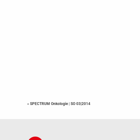
« SPECTRUM Onkologie
|
SO 03|2014