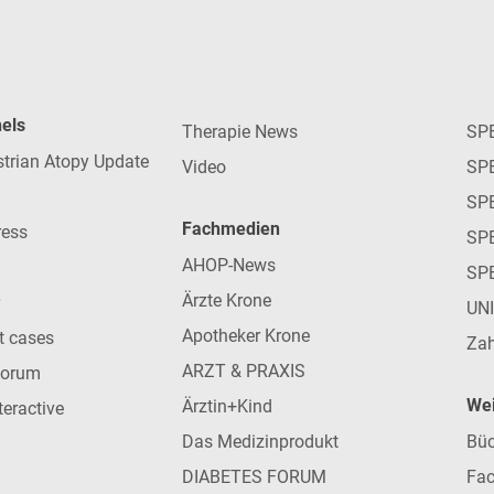
nels
Therapie News
SP
strian Atopy Update
Video
SP
SP
Fachmedien
ress
SPE
AHOP-News
SP
Ärzte Krone
UN
Apotheker Krone
nt cases
Zah
ARZT & PRAXIS
forum
Wei
Ärztin+Kind
teractive
Das Medizinprodukt
Büc
DIABETES FORUM
Fac