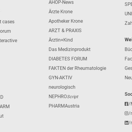
AHOP-News
SP
Ärzte Krone
UN
Apotheker Krone
nt cases
Zah
ARZT & PRAXIS
forum
Wei
Ärztin+Kind
teractive
Das Medizinprodukt
Büc
DIABETES FORUM
Fac
FAKTEN der Rheumatologie
Ges
GYN-AKTIV
Neu
neurologisch
Soc
NEPHRO
ED
Script
/
PHARMAustria
HARM
/
ut
/