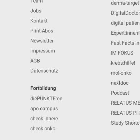
Team
derma-target
Jobs
DigitalDoctor
Kontakt
digital patie
Print-Abos
Expert:innen
Newsletter
Fast Facts In
Impressum
IM FOKUS
AGB
krebs:hilfe!
Datenschutz
mol-onko
nextdoc
Fortbildung
Podcast
diePUNKTE:on
RELATUS M
apo-campus
RELATUS P
check-innere
Study Shortc
check-onko