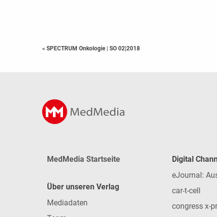
« SPECTRUM Onkologie
|
SO 02|2018
MedMedia Startseite
Digital Chan
eJournal: Au
Über unseren Verlag
car-t-cell
Mediadaten
congress x-p