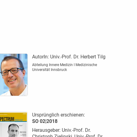
AutorIn:
Univ.-Prof. Dr. Herbert Tilg
Abteilung Innere Medizin I Medizinische
Universität Innsbruck
Ursprünglich erschienen:
SO 02|2018
Herausgeber: Univ.-Prof. Dr.
Christoph Zielinski, Univ.-Prof. Dr.