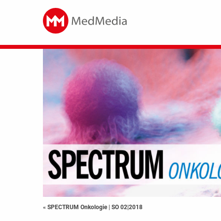
« SPECTRUM Onkologie
|
SO 02|2018