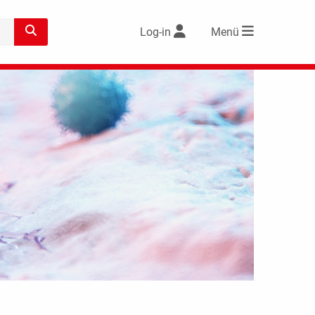
Log-in
Menü