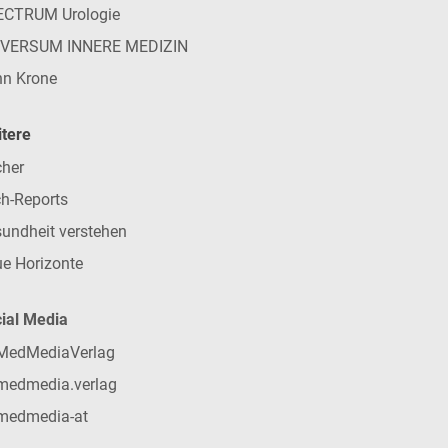
ECTRUM Urologie
IVERSUM INNERE MEDIZIN
n Krone
tere
her
h-Reports
undheit verstehen
e Horizonte
ial Media
MedMediaVerlag
medmedia.verlag
medmedia-at