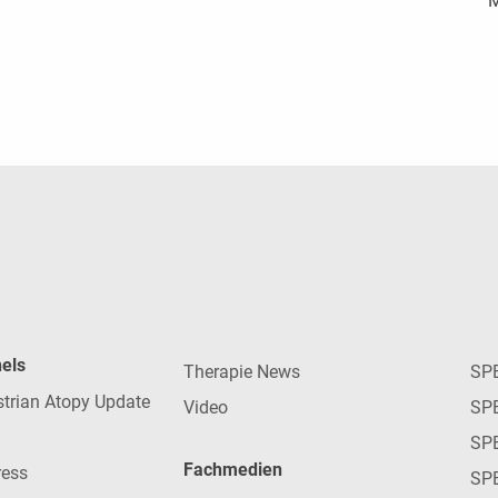
M
nels
Therapie News
SP
strian Atopy Update
Video
SP
SP
Fachmedien
ress
SPE