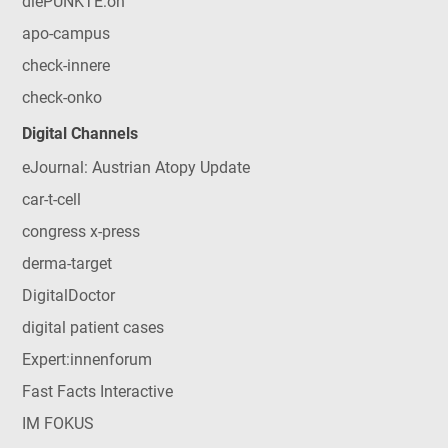
diePUNKTE:on
apo-campus
check-innere
check-onko
Digital Channels
eJournal: Austrian Atopy Update
car-t-cell
congress x-press
derma-target
DigitalDoctor
digital patient cases
Expert:innenforum
Fast Facts Interactive
IM FOKUS